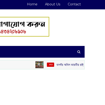
Home
About Us
Contact
বনগাঁয় অখিল ভারতীয় রাষ্ট্রীয় শৈক্ষিক মহাসঙ্ঘের ‘গুরু বন্দন’
‌ রাজ্য