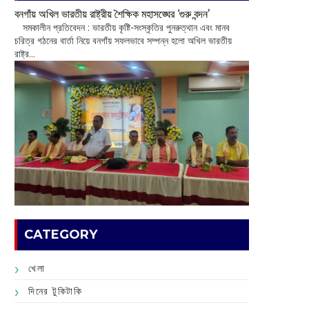
বনগাঁয় অখিল ভারতীয় রাষ্ট্রীয় শৈক্ষিক মহাসঙ্ঘের ‘গুরু বন্দন’
​ সমকালীন প্রতিবেদন : ভারতীয় কৃষ্টি-সংস্কৃতির পুনরুত্থান এবং মানব
চরিত্র গঠনের বার্তা নিয়ে বনগাঁয় সফলভাবে সম্পন্ন হলো অখিল ভারতীয়
রাষ্ট্র...
CATEGORY
খেলা
দিনের টুকিটাকি