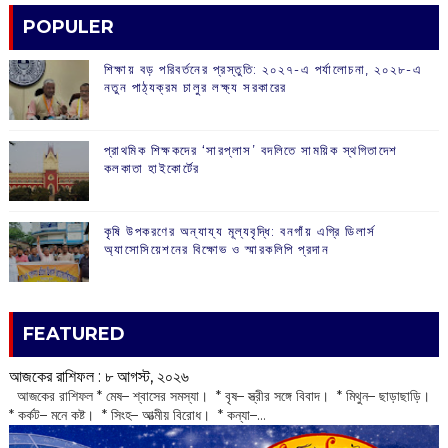
POPULER
শিক্ষায় বড় পরিবর্তনের প্রস্তুতি: ২০২৭-এ পর্যালোচনা, ২০২৮-এ
নতুন পাঠ্যক্রম চালুর লক্ষ্য সরকারের
প্রাথমিক শিক্ষকদের ‘সারপ্লাস’ বদলিতে সাময়িক স্থগিতাদেশ
কলকাতা হাইকোর্টের
কৃষি উপকরণের অন্যায্য মূল্যবৃদ্ধি: বনগাঁয় এগ্রি ডিলার্স
অ্যাসোসিয়েশনের বিক্ষোভ ও স্মারকলিপি প্রদান
FEATURED
আজকের রাশিফল :‌ ‌‌৮ আগস্ট, ২০২৬
‌ আজকের রাশিফল * মেষ– শ্বাসের সমস্যা। * বৃষ– স্ত্রীর সঙ্গে বিবাদ। * মিথুন– ছাড়াছাড়ি।
* কর্কট– মনে কষ্ট। * সিংহ– আত্মীয় বিরোধ। * কন্যা–...