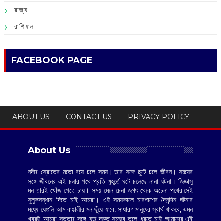
রাজ্য
রাশিফল
FACEBOOK PAGE
ABOUT US
CONTACT US
PRIVACY POLICY
About Us
নদীর স্রোতের মতো বয়ে চলে সময়। তার সঙ্গে ছুটে চলে জীবন। সময়ের
সঙ্গে জীবনের এই চলার পথে প্রতি মুহূর্তে ঘটে চলেছে নানা ঘটনা। জিজ্ঞাসু
মন তারই খোঁজ পেতে চায়। সময় মেনে চেনা জগৎ থেকে অচেনা পথের সেই
সুলুকসন্ধান দিতে চাই আমরা। এই সময়কালে চারপাশের দৈনন্দিন ঘটনার
মধ্যে যেগুলি আম বাঙালীর মন ছুঁয়ে যাবে, সাধারণ মানুষের স্বার্থ থাকবে, এমন
খবরই আমরা সততার সঙ্গে যত দ্রুত সম্ভব তুলে ধরতে চাই আমাদের এই