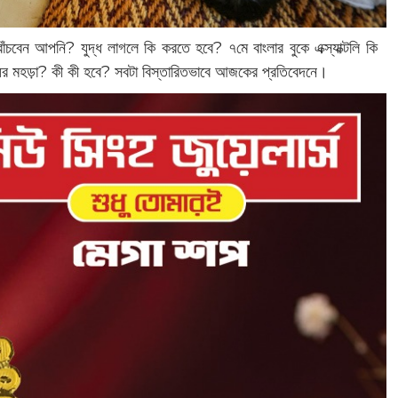
াঁচবেন আপনি? যুদ্ধ লাগলে কি করতে হবে? ৭মে বাংলার বুকে এক্স্যাক্টলি কি
ধের মহড়া? কী কী হবে? সবটা বিস্তারিতভাবে আজকের প্রতিবেদনে।