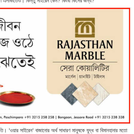
মীণ এলাকাতেও। কিন্তু সাইরেন কেন? কিংবা কিসের জন্য?
তি। 'ওয়ার সাইরেন' বাজানোর অর্থ সাধারণ মানুষকে যুদ্ধ বা বিমানহানার মতো