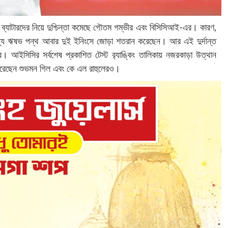
র ব্যাটারদের নিয়ে দুশ্চিন্তা কমেছে গৌতম গম্ভীর এবং বিসিসিআই-এর। কারণ,
 মধ্যে ঋষভ পন্থ আবার দুই ইনিংসে জোড়া শতরান করেছেন। আর এই দুর্দান্ত
র। আইসিসির সর্বশেষ প্রকাশিত টেস্ট র‌্যাঙ্কিং তালিকায় নজরকাড়া উত্থান
 করেছেন শুভমন গিল এবং কে এল রাহুলেরও।