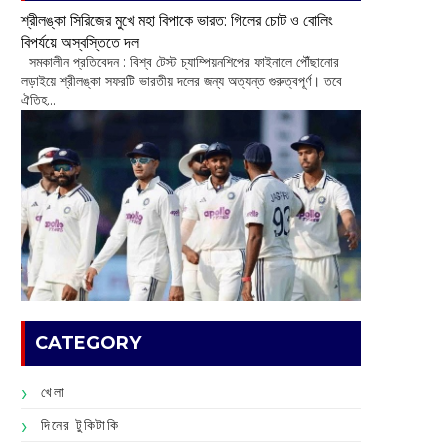
শ্রীলঙ্কা সিরিজের মুখে মহা বিপাকে ভারত: গিলের চোট ও বোলিং
বিপর্যয়ে অস্বস্তিতে দল
‌ সমকালীন প্রতিবেদন : বিশ্ব টেস্ট চ্যাম্পিয়নশিপের ফাইনালে পৌঁছানোর
লড়াইয়ে শ্রীলঙ্কা সফরটি ভারতীয় দলের জন্য অত্যন্ত গুরুত্বপূর্ণ। তবে
ঐতিহ...
CATEGORY
খেলা
দিনের টুকিটাকি