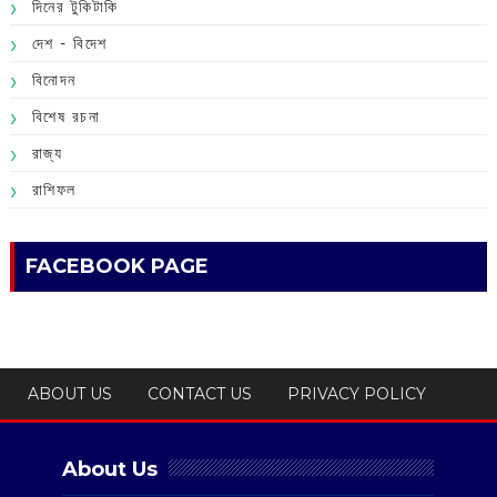
দিনের টুকিটাকি
দেশ - বিদেশ
বিনোদন
বিশেষ রচনা
রাজ্য
রাশিফল
FACEBOOK PAGE
ABOUT US
CONTACT US
PRIVACY POLICY
About Us