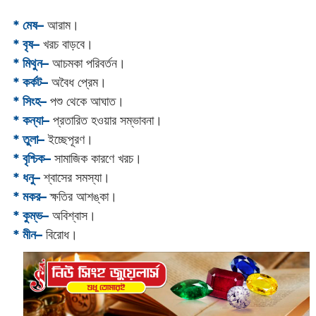
* মেষ–
আরাম।
* বৃষ–
খরচ বাড়বে।
* মিথুন–
আচমকা পরিবর্তন।
* কর্কট–
অবৈধ প্রেম।
* সিংহ–
পশু থেকে আঘাত।
* কন্যা–
প্রতারিত হওয়ার সম্ভাবনা।
* তুলা–
ইচ্ছেপূরণ।
* বৃশ্চিক–
সামাজিক কারণে খরচ।
* ধনু–
শ্বাসের সমস্যা।
* মকর–
ক্ষতির আশঙ্কা।‌
* কুম্ভ–
অবিশ্বাস।
* মীন–
বিরোধ।