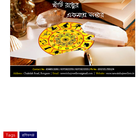
Tags
রাশিফল#