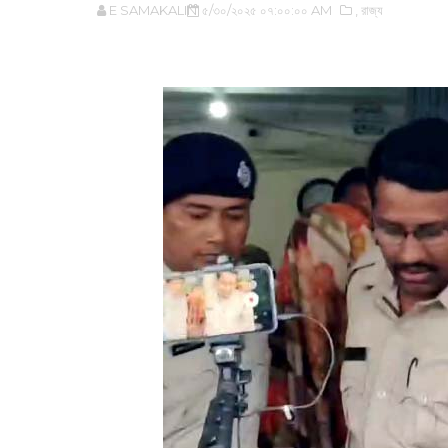
E SAMAKALIN
৫/৩০/২০২৫ ০৭:০০:০০ AM
,‌ রাজ্য