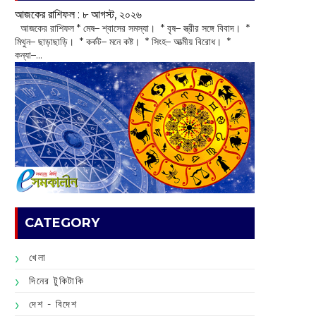
আজকের রাশিফল :‌ ‌‌৮ আগস্ট, ২০২৬
‌ আজকের রাশিফল * মেষ– শ্বাসের সমস্যা। * বৃষ– স্ত্রীর সঙ্গে বিবাদ। *
মিথুন– ছাড়াছাড়ি। * কর্কট– মনে কষ্ট। * সিংহ– আত্মীয় বিরোধ। *
কন্যা–...
CATEGORY
খেলা
দিনের টুকিটাকি
দেশ - বিদেশ