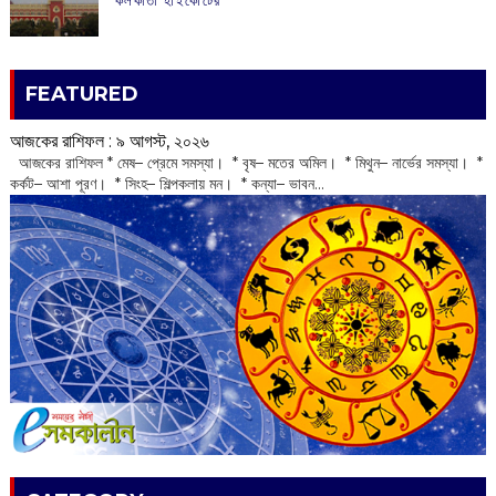
FEATURED
আজকের রাশিফল :‌ ‌‌৯ আগস্ট, ২০২৬
‌ আজকের রাশিফল * মেষ– প্রেমে সমস্যা। * বৃষ– মতের অমিল। * মিথুন– নার্ভের সমস্যা। *
কর্কট– আশা পূরণ। * সিংহ– শিল্পকলায় মন। * কন্যা– ভাবন...