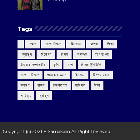
Tags
‌ খেলা
‌ দেশ-বিদেশ
‌ বিনোদন
‌ রাজ্য
‌ শিক্ষা
‌ স্বাস্থ্য
‌ বিনোদন
‌ রাজ্য
‌ স্বাস্থ্য
আবহাওয়া
উত্তর সম্পাদকীয়
কৃষি
খেলা
দিনের টুকিটাকি
দেশ - বিদেশ
পাঠকের কলম
বিনোদন
বিশেষ রচনা
ভ্রমন
রাজ্য
রান্নাবান্না
রাশিফল
শিক্ষা
সাহিত্য
স্বাস্থ্য
Copyright (c) 2021
E Samakalin
All Right Reseved