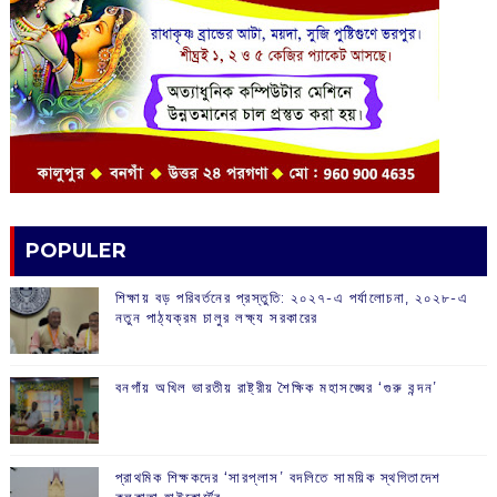
POPULER
শিক্ষায় বড় পরিবর্তনের প্রস্তুতি: ২০২৭-এ পর্যালোচনা, ২০২৮-এ
নতুন পাঠ্যক্রম চালুর লক্ষ্য সরকারের
বনগাঁয় অখিল ভারতীয় রাষ্ট্রীয় শৈক্ষিক মহাসঙ্ঘের ‘গুরু বন্দন’
প্রাথমিক শিক্ষকদের ‘সারপ্লাস’ বদলিতে সাময়িক স্থগিতাদেশ
কলকাতা হাইকোর্টের