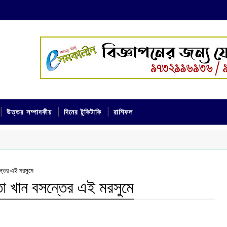
উত্তর সম্পাদকীয়
দিনের টুকিটাকি
রাশিফল
্তের এই মরসুমে
ো খান বসন্তের এই মরসুমে