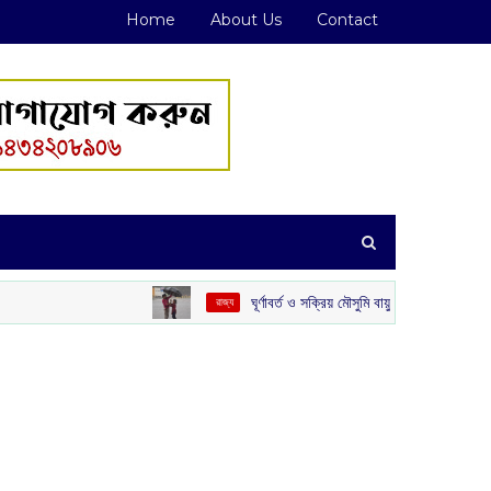
Home
About Us
Contact
ঘূর্ণাবর্ত ও সক্রিয় মৌসুমি বায়ুর জোড়া ফলা: দক্ষিণবঙ্গে ভারী বৃষ্টির স
‌ রাজ্য