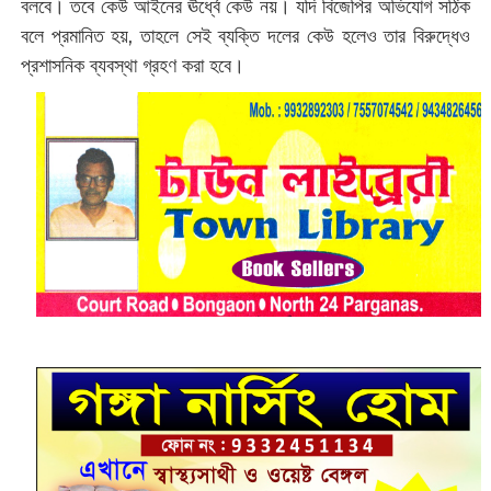
বলবে। তবে কেউ আইনের ঊর্ধ্বে কেউ নয়। যদি বিজেপির অভিযোগ সঠিক
বলে প্রমানিত হয়, তাহলে সেই ব্যক্তি দলের কেউ হলেও তার বিরুদ্ধেও
প্রশাসনিক ব্যবস্থা গ্রহণ করা হবে।