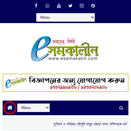
ঘূর্ণাবর্ত ও সক্রিয় মৌসুমি বায়ুর জোড়া ফলা: দক্ষিণবঙ্গে ভারী বৃষ্টির সম্ভাব