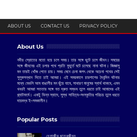
ABOUT US
CONTACT US
PRIVACY POLICY
About Us
নদীর স্রোতের মতো বয়ে চলে সময়। তার সঙ্গে ছুটে চলে জীবন। সময়ের
সঙ্গে জীবনের এই চলার পথে প্রতি মুহূর্তে ঘটে চলেছে নানা ঘটনা। জিজ্ঞাসু
মন তারই খোঁজ পেতে চায়। সময় মেনে চেনা জগৎ থেকে অচেনা পথের সেই
সুলুকসন্ধান দিতে চাই আমরা। এই সময়কালে চারপাশের দৈনন্দিন ঘটনার
মধ্যে যেগুলি আম বাঙালীর মন ছুঁয়ে যাবে, সাধারণ মানুষের স্বার্থ থাকবে, এমন
খবরই আমরা সততার সঙ্গে যত দ্রুত সম্ভব তুলে ধরতে চাই আমাদের এই
প্ল্যাটফর্মে। একটু ভিন্ন স্বাদে, সুস্থ সাহিত্য–সংস্কৃতির পরিচয় তুলে ধরতে
দায়বদ্ধ ই–সমকালীন।
Popular Posts
‌নেতাজীর ছাত্রজীবন