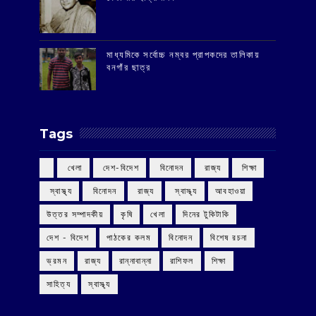
মাধ্যমিকে সর্বোচ্চ নম্বর প্রাপকদের তালিকায়
বনগাঁর ছাত্র
Tags
‌ খেলা
‌ দেশ-বিদেশ
‌ বিনোদন
‌ রাজ্য
‌ শিক্ষা
‌ স্বাস্থ্য
‌ বিনোদন
‌ রাজ্য
‌ স্বাস্থ্য
আবহাওয়া
উত্তর সম্পাদকীয়
কৃষি
খেলা
দিনের টুকিটাকি
দেশ - বিদেশ
পাঠকের কলম
বিনোদন
বিশেষ রচনা
ভ্রমন
রাজ্য
রান্নাবান্না
রাশিফল
শিক্ষা
সাহিত্য
স্বাস্থ্য