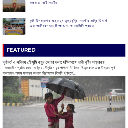
কলকাতা হাইকোর্টের
কৃষি উপকরণের অন্যায্য মূল্যবৃদ্ধি: বনগাঁয় এগ্রি ডিলার্স
অ্যাসোসিয়েশনের বিক্ষোভ ও স্মারকলিপি প্রদান
FEATURED
ঘূর্ণাবর্ত ও সক্রিয় মৌসুমি বায়ুর জোড়া ফলা: দক্ষিণবঙ্গে ভারী বৃষ্টির সম্ভাবনা
সমকালীন প্রতিবেদন : সক্রিয় মৌসুমি বায়ুর পাশাপাশি বিহার, উত্তরবঙ্গ এবং উত্তর-পূর্ব
বাংলাদেশ-অসম সংলগ্ন অঞ্চলে বিরাজমান তিনটি ঘূর্ণাবর্তে...