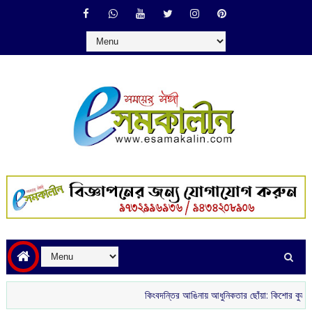
কিংবদন্তির আঙিনায় আধুনিকতার ছোঁয়া: কিশোর কুমারের ‘গৌরী