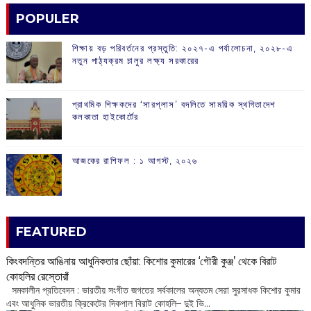
POPULER
শিক্ষায় বড় পরিবর্তনের প্রস্তুতি: ২০২৭-এ পর্যালোচনা, ২০২৮-এ
নতুন পাঠ্যক্রম চালুর লক্ষ্য সরকারের
প্রাথমিক শিক্ষকদের ‘সারপ্লাস’ বদলিতে সাময়িক স্থগিতাদেশ
কলকাতা হাইকোর্টের
আজকের রাশিফল :‌ ‌‌১ আগস্ট, ২০২৬
FEATURED
কিংবদন্তির আঙিনায় আধুনিকতার ছোঁয়া: কিশোর কুমারের ‘গৌরী কুঞ্জ’ থেকে বিরাট
কোহলির রেস্তোরাঁ
‌ সমকালীন প্রতিবেদন : ভারতীয় সংগীত জগতের সর্বকালের অন্যতম সেরা সুরসাধক কিশোর কুমার
এবং আধুনিক ভারতীয় ক্রিকেটের দিকপাল বিরাট কোহলি– ‌দুই ভি...