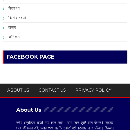
বিনোদন
বিশেষ রচনা
রাজ্য
রাশিফল
FACEBOOK PAGE
ABOUT US
CONTACT US
PRIVACY POLICY
About Us
নদীর স্রোতের মতো বয়ে চলে সময়। তার সঙ্গে ছুটে চলে জীবন। সময়ের
সঙ্গে জীবনের এই চলার পথে প্রতি মুহূর্তে ঘটে চলেছে নানা ঘটনা। জিজ্ঞাসু