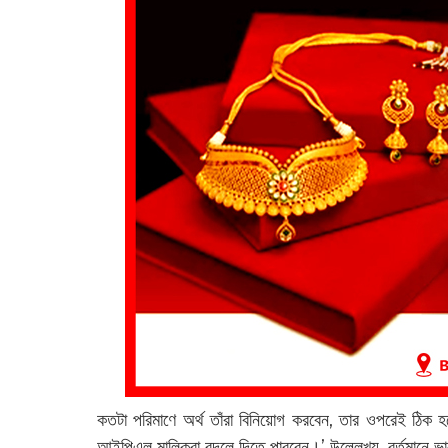
কতটা পরিমাণে অর্থ তাঁরা বিনিয়োগ করবেন, তার ওপরেই ঠিক 
আইপিএল মালিকরা বদলে দিতে পারবেন।’ উল্লেখ্য, বর্তমানে ভা