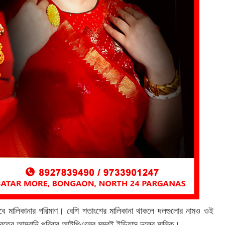
হবে মালিকানার পরিমাণ। বেশি শতাংশের মালিকানা থাকলে দলগুলোর নামও ওই
রতের আম্বানি পরিবার আইপিএলের মুম্বই ইন্ডিয়ান্স দলের মালিক।