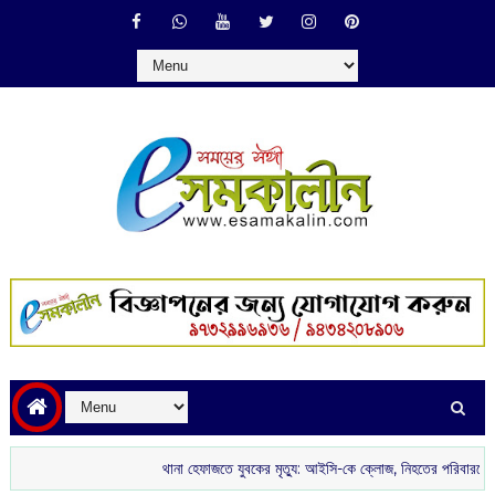
থানা হেফাজতে যুবকের মৃত্যু: আইসি-কে ক্লোজ, নিহতের পরিবারকে চাকরি ও অর্থসাহা