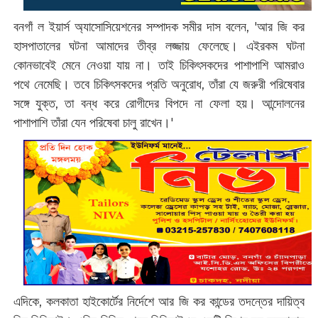
বনগাঁ ল ইয়ার্স অ্যাসোসিয়েশনের সম্পাদক সমীর দাস বলেন, 'আর জি কর
হাসপাতালের ঘটনা আমাদের তীব্র লজ্জায় ফেলেছে। এইরকম ঘটনা
কোনভাবেই মেনে নেওয়া যায় না। তাই চিকিৎসকদের পাশাপাশি আমরাও
পথে নেমেছি। তবে চিকিৎসকদের প্রতি অনুরোধ, তাঁরা যে জরুরী পরিষেবার
সঙ্গে যুক্ত, তা বন্ধ করে রোগীদের বিপদে না ফেলা হয়। আন্দোলনের
পাশাপাশি তাঁরা যেন পরিষেবা চালু রাখেন।'‌
এদিকে, কলকাতা হাইকোর্টের নির্দেশে আর জি কর কান্ডের তদন্তের দায়িত্ব