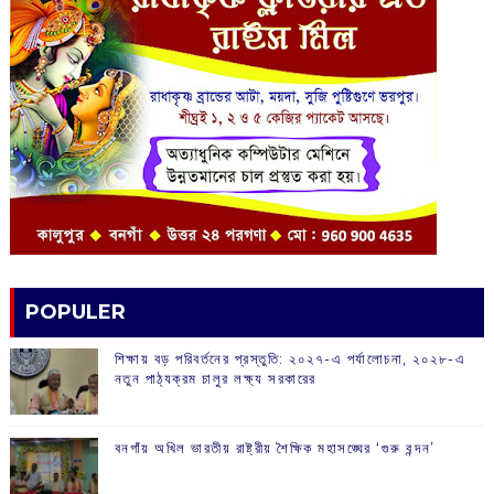
POPULER
শিক্ষায় বড় পরিবর্তনের প্রস্তুতি: ২০২৭-এ পর্যালোচনা, ২০২৮-এ
নতুন পাঠ্যক্রম চালুর লক্ষ্য সরকারের
বনগাঁয় অখিল ভারতীয় রাষ্ট্রীয় শৈক্ষিক মহাসঙ্ঘের ‘গুরু বন্দন’