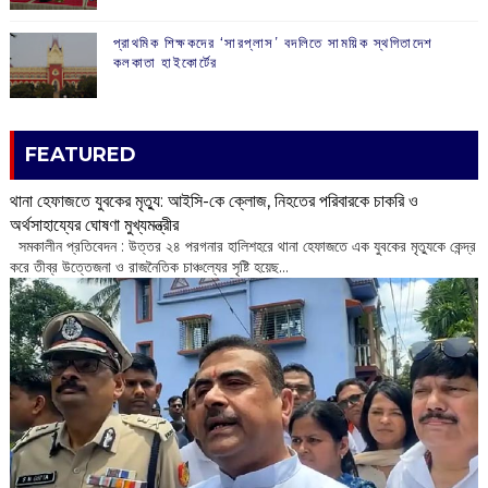
প্রাথমিক শিক্ষকদের ‘সারপ্লাস’ বদলিতে সাময়িক স্থগিতাদেশ
কলকাতা হাইকোর্টের
FEATURED
থানা হেফাজতে যুবকের মৃত্যু: আইসি-কে ক্লোজ, নিহতের পরিবারকে চাকরি ও
অর্থসাহায্যের ঘোষণা মুখ্যমন্ত্রীর
সমকালীন প্রতিবেদন : উত্তর ২৪ পরগনার হালিশহরে থানা হেফাজতে এক যুবকের মৃত্যুকে কেন্দ্র
করে তীব্র উত্তেজনা ও রাজনৈতিক চাঞ্চল্যের সৃষ্টি হয়েছ...