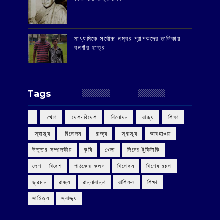
মাধ্যমিকে সর্বোচ্চ নম্বর প্রাপকদের তালিকায়
বনগাঁর ছাত্র
Tags
‌ খেলা
‌ দেশ-বিদেশ
‌ বিনোদন
‌ রাজ্য
‌ শিক্ষা
‌ স্বাস্থ্য
‌ বিনোদন
‌ রাজ্য
‌ স্বাস্থ্য
আবহাওয়া
উত্তর সম্পাদকীয়
কৃষি
খেলা
দিনের টুকিটাকি
দেশ - বিদেশ
পাঠকের কলম
বিনোদন
বিশেষ রচনা
ভ্রমন
রাজ্য
রান্নাবান্না
রাশিফল
শিক্ষা
সাহিত্য
স্বাস্থ্য