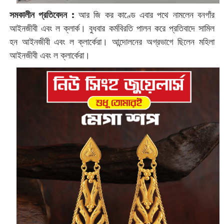
সমকালীন প্রতিবেদন :
‌আর জি কর কাণ্ডে এবার পথে নামলেন বনগাঁর
আইনজীবী এবং ল ক্লার্ক। বুধবার কর্মবিরতি পালন করে প্রতিবাদে সামিল
হন আইনজীবী এবং ল ক্লার্কেরা। আন্দোলনের অগ্রভাগে ছিলেন মহিলা
আইনজীবী এবং ল ক্লার্কেরা।