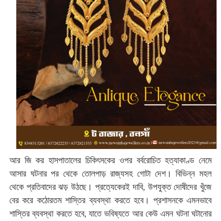
আর জি কর হাসপাতালের চিকিৎসকের ওপর বর্বরোচিত হত্যাকাণ্ড নেমে
আসার ঘটনার পর থেকে তোলপাড় রাজ্যসহ গোটা দেশ। বিভিন্ন মহল
থেকে প্রতিবাদের ঝড় উঠছে। প্রত্যেকেরই দাবি, উপযুক্ত দোষীদের খুঁজে
বের করে কঠোরতম শাস্তির ব্যবস্থা করতে হবে। প্রশাসনকে এমনভাবে
শাস্তির ব্যবস্থা করতে হবে, যাতে ভবিষ্যতে আর কেউ এমন ঘটনা ঘটানোর