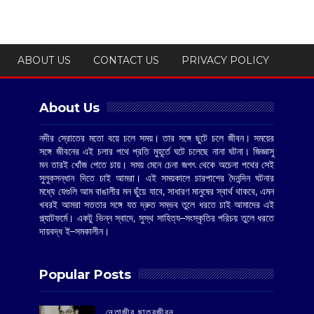
ABOUT US
CONTACT US
PRIVACY POLICY
About Us
নদীর স্রোতের মতো বয়ে চলে সময়। তার সঙ্গে ছুটে চলে জীবন। সময়ের
সঙ্গে জীবনের এই চলার পথে প্রতি মুহূর্তে ঘটে চলেছে নানা ঘটনা। জিজ্ঞাসু
মন তারই খোঁজ পেতে চায়। সময় মেনে চেনা জগৎ থেকে অচেনা পথের সেই
সুলুকসন্ধান দিতে চাই আমরা। এই সময়কালে চারপাশের দৈনন্দিন ঘটনার
মধ্যে যেগুলি আম বাঙালীর মন ছুঁয়ে যাবে, সাধারণ মানুষের স্বার্থ থাকবে, এমন
খবরই আমরা সততার সঙ্গে যত দ্রুত সম্ভব তুলে ধরতে চাই আমাদের এই
প্ল্যাটফর্মে। একটু ভিন্ন স্বাদে, সুস্থ সাহিত্য–সংস্কৃতির পরিচয় তুলে ধরতে
দায়বদ্ধ ই–সমকালীন।
Popular Posts
‌নেতাজীর ছাত্রজীবন