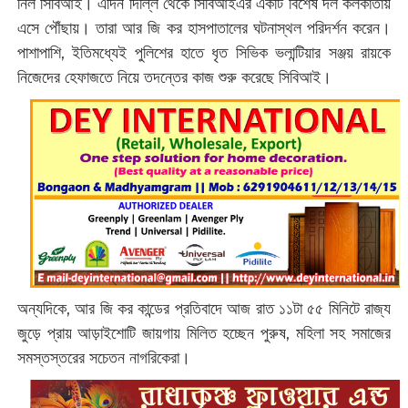
নিল সিবিআই। এদিন দিল্লি থেকে সিবিআইএর একটি বিশেষ দল কলকাতায়
এসে পৌঁছায়। তারা আর জি কর হাসপাতালের ঘটনাস্থল পরিদর্শন করেন।
পাশাপাশি, ইতিমধ্যেই পুলিশের হাতে ধৃত সিভিক ভলান্টিয়ার সঞ্জয় রায়কে
নিজেদের হেফাজতে নিয়ে তদন্তের কাজ শুরু করেছে সিবিআই।
অন্যদিকে, আর জি কর কান্ডের প্রতিবাদে আজ রাত ১১টা ৫৫ মিনিটে রাজ্য
জুড়ে প্রায় আড়াইশোটি জায়গায় মিলিত হচ্ছেন পুরুষ, মহিলা সহ সমাজের
সমস্তস্তরের সচেতন নাগরিকেরা।