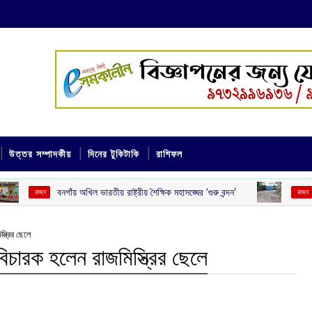
উত্তর সম্পাদকীয়
দিনের টুকিটাকি
রাশিফল
াঁয় অখিল ভারতীয় রাষ্ট্রীয় শৈক্ষিক মহাসঙ্ঘের ‘গুরু বন্দন’
রাতে বাড়ি ফেরার 
‌ রাজ্য
্ত্রির ছেলে
বিচারক হলেন রাজমিস্ত্রির ছেলে