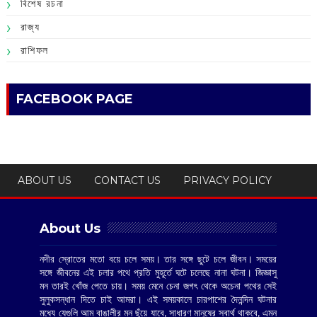
বিশেষ রচনা
রাজ্য
রাশিফল
FACEBOOK PAGE
ABOUT US
CONTACT US
PRIVACY POLICY
About Us
নদীর স্রোতের মতো বয়ে চলে সময়। তার সঙ্গে ছুটে চলে জীবন। সময়ের
সঙ্গে জীবনের এই চলার পথে প্রতি মুহূর্তে ঘটে চলেছে নানা ঘটনা। জিজ্ঞাসু
মন তারই খোঁজ পেতে চায়। সময় মেনে চেনা জগৎ থেকে অচেনা পথের সেই
সুলুকসন্ধান দিতে চাই আমরা। এই সময়কালে চারপাশের দৈনন্দিন ঘটনার
মধ্যে যেগুলি আম বাঙালীর মন ছুঁয়ে যাবে, সাধারণ মানুষের স্বার্থ থাকবে, এমন