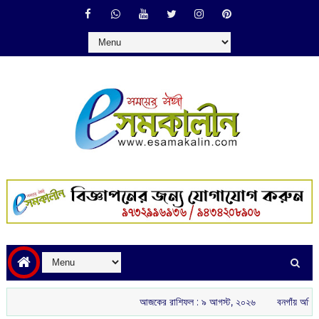
আজকের রাশিফল :‌ ‌‌৯ আগস্ট, ২০২৬
বনগাঁয় অখিল ভারতীয় রাষ্ট