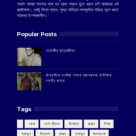
খবরই আমরা সততার সঙ্গে যত দ্রুত সম্ভব তুলে ধরতে চাই আমাদের এই
প্ল্যাটফর্মে। একটু ভিন্ন স্বাদে, সুস্থ সাহিত্য–সংস্কৃতির পরিচয় তুলে ধরতে
দায়বদ্ধ ই–সমকালীন।
Popular Posts
‌নেতাজীর ছাত্রজীবন
মাধ্যমিকে সর্বোচ্চ নম্বর প্রাপকদের তালিকায়
বনগাঁর ছাত্র
Tags
‌ খেলা
‌ দেশ-বিদেশ
‌ বিনোদন
‌ রাজ্য
‌ শিক্ষা
‌ স্বাস্থ্য
‌ বিনোদন
‌ রাজ্য
‌ স্বাস্থ্য
আবহাওয়া