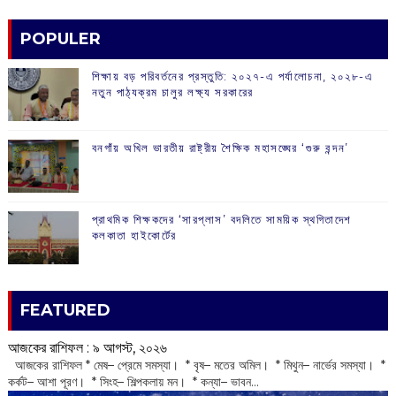
POPULER
শিক্ষায় বড় পরিবর্তনের প্রস্তুতি: ২০২৭-এ পর্যালোচনা, ২০২৮-এ
নতুন পাঠ্যক্রম চালুর লক্ষ্য সরকারের
বনগাঁয় অখিল ভারতীয় রাষ্ট্রীয় শৈক্ষিক মহাসঙ্ঘের ‘গুরু বন্দন’
প্রাথমিক শিক্ষকদের ‘সারপ্লাস’ বদলিতে সাময়িক স্থগিতাদেশ
কলকাতা হাইকোর্টের
FEATURED
আজকের রাশিফল :‌ ‌‌৯ আগস্ট, ২০২৬
‌ আজকের রাশিফল * মেষ– প্রেমে সমস্যা। * বৃষ– মতের অমিল। * মিথুন– নার্ভের সমস্যা। *
কর্কট– আশা পূরণ। * সিংহ– শিল্পকলায় মন। * কন্যা– ভাবন...