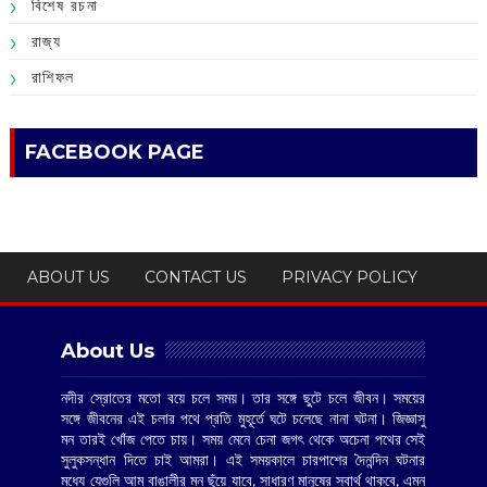
বিশেষ রচনা
রাজ্য
রাশিফল
FACEBOOK PAGE
ABOUT US
CONTACT US
PRIVACY POLICY
About Us
নদীর স্রোতের মতো বয়ে চলে সময়। তার সঙ্গে ছুটে চলে জীবন। সময়ের
সঙ্গে জীবনের এই চলার পথে প্রতি মুহূর্তে ঘটে চলেছে নানা ঘটনা। জিজ্ঞাসু
মন তারই খোঁজ পেতে চায়। সময় মেনে চেনা জগৎ থেকে অচেনা পথের সেই
সুলুকসন্ধান দিতে চাই আমরা। এই সময়কালে চারপাশের দৈনন্দিন ঘটনার
মধ্যে যেগুলি আম বাঙালীর মন ছুঁয়ে যাবে, সাধারণ মানুষের স্বার্থ থাকবে, এমন