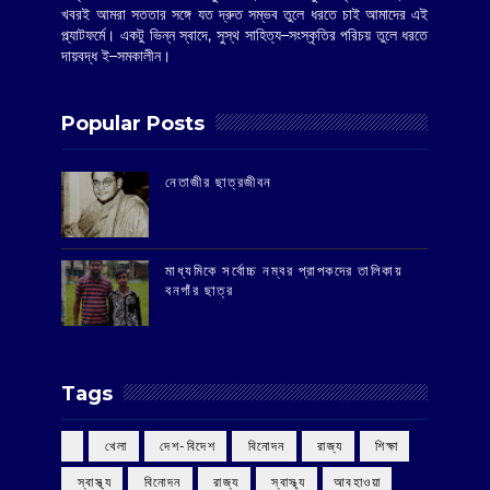
খবরই আমরা সততার সঙ্গে যত দ্রুত সম্ভব তুলে ধরতে চাই আমাদের এই
প্ল্যাটফর্মে। একটু ভিন্ন স্বাদে, সুস্থ সাহিত্য–সংস্কৃতির পরিচয় তুলে ধরতে
দায়বদ্ধ ই–সমকালীন।
Popular Posts
‌নেতাজীর ছাত্রজীবন
মাধ্যমিকে সর্বোচ্চ নম্বর প্রাপকদের তালিকায়
বনগাঁর ছাত্র
Tags
‌ খেলা
‌ দেশ-বিদেশ
‌ বিনোদন
‌ রাজ্য
‌ শিক্ষা
‌ স্বাস্থ্য
‌ বিনোদন
‌ রাজ্য
‌ স্বাস্থ্য
আবহাওয়া