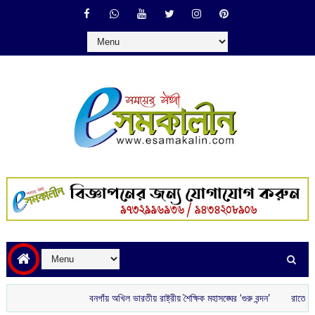
বনগাঁয় অখিল ভারতীয় রাষ্ট্রীয় শৈক্ষিক মহাসঙ্ঘের ‘গুরু বন্দন’
রাতে বাড়ি ফেরার প