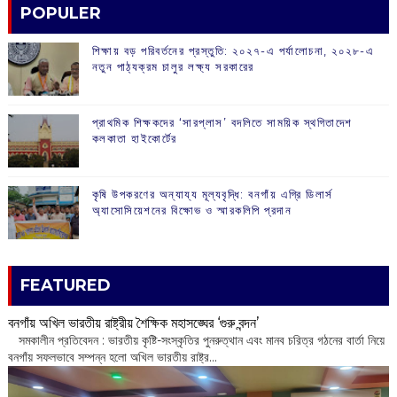
POPULER
শিক্ষায় বড় পরিবর্তনের প্রস্তুতি: ২০২৭-এ পর্যালোচনা, ২০২৮-এ
নতুন পাঠ্যক্রম চালুর লক্ষ্য সরকারের
প্রাথমিক শিক্ষকদের ‘সারপ্লাস’ বদলিতে সাময়িক স্থগিতাদেশ
কলকাতা হাইকোর্টের
কৃষি উপকরণের অন্যায্য মূল্যবৃদ্ধি: বনগাঁয় এগ্রি ডিলার্স
অ্যাসোসিয়েশনের বিক্ষোভ ও স্মারকলিপি প্রদান
FEATURED
বনগাঁয় অখিল ভারতীয় রাষ্ট্রীয় শৈক্ষিক মহাসঙ্ঘের ‘গুরু বন্দন’
​ সমকালীন প্রতিবেদন : ভারতীয় কৃষ্টি-সংস্কৃতির পুনরুত্থান এবং মানব চরিত্র গঠনের বার্তা নিয়ে
বনগাঁয় সফলভাবে সম্পন্ন হলো অখিল ভারতীয় রাষ্ট্র...