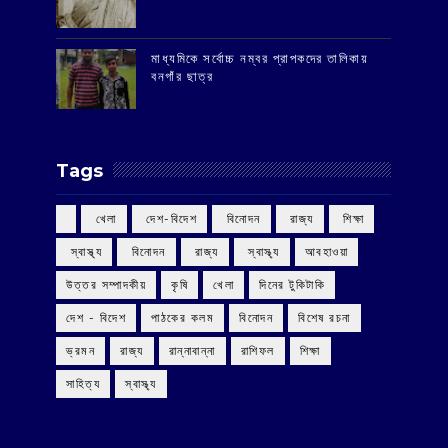
মাধ্যমিকে সর্বোচ্চ নম্বর প্রাপকদের তালিকায়
বনগাঁর ছাত্র
Tags
‌ খেলা
‌ দেশ-বিদেশ
‌ বিনোদন
‌ রাজ্য
‌ শিক্ষা
‌ স্বাস্থ্য
‌ বিনোদন
‌ রাজ্য
‌ স্বাস্থ্য
আবহাওয়া
উত্তর সম্পাদকীয়
কৃষি
খেলা
দিনের টুকিটাকি
দেশ - বিদেশ
পাঠকের কলম
বিনোদন
বিশেষ রচনা
ভ্রমন
রাজ্য
রান্নাবান্না
রাশিফল
শিক্ষা
সাহিত্য
স্বাস্থ্য