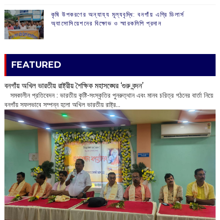
কৃষি উপকরণের অন্যায্য মূল্যবৃদ্ধি: বনগাঁয় এগ্রি ডিলার্স
অ্যাসোসিয়েশনের বিক্ষোভ ও স্মারকলিপি প্রদান
FEATURED
বনগাঁয় অখিল ভারতীয় রাষ্ট্রীয় শৈক্ষিক মহাসঙ্ঘের ‘গুরু বন্দন’
​ সমকালীন প্রতিবেদন : ভারতীয় কৃষ্টি-সংস্কৃতির পুনরুত্থান এবং মানব চরিত্র গঠনের বার্তা নিয়ে
বনগাঁয় সফলভাবে সম্পন্ন হলো অখিল ভারতীয় রাষ্ট্র...