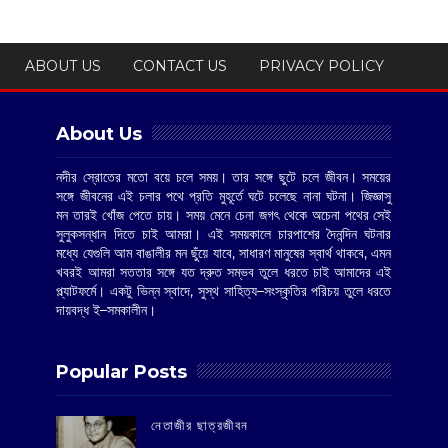
ABOUT US
CONTACT US
PRIVACY POLICY
About Us
নদীর স্রোতের মতো বয়ে চলে সময়। তার সঙ্গে ছুটে চলে জীবন। সময়ের
সঙ্গে জীবনের এই চলার পথে প্রতি মুহূর্তে ঘটে চলেছে নানা ঘটনা। জিজ্ঞাসু
মন তারই খোঁজ পেতে চায়। সময় মেনে চেনা জগৎ থেকে অচেনা পথের সেই
সুলুকসন্ধান দিতে চাই আমরা। এই সময়কালে চারপাশের দৈনন্দিন ঘটনার
মধ্যে যেগুলি আম বাঙালীর মন ছুঁয়ে যাবে, সাধারণ মানুষের স্বার্থ থাকবে, এমন
খবরই আমরা সততার সঙ্গে যত দ্রুত সম্ভব তুলে ধরতে চাই আমাদের এই
প্ল্যাটফর্মে। একটু ভিন্ন স্বাদে, সুস্থ সাহিত্য–সংস্কৃতির পরিচয় তুলে ধরতে
দায়বদ্ধ ই–সমকালীন।
Popular Posts
‌নেতাজীর ছাত্রজীবন