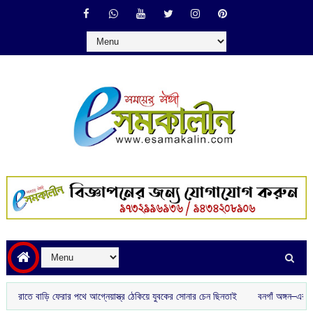
ড়ি ফেরার পথে আগ্নেয়াস্ত্র ঠেকিয়ে যুবকের সোনার চেন ছিনতাই
বনগাঁ অঙ্গন–এর উদ্যোগে স্কুলে