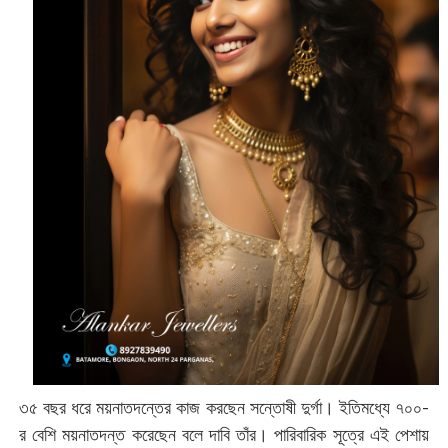
৩৫ বছর ধরে ময়নাতদন্তের কাজ করছেন সন্তোষী দুর্গা। ইতিমধ্যে ৭০০-
র বেশি ময়নাতদন্ত করেছেন বলে দাবি তাঁর। পারিবারিক সূত্রে এই পেশায়