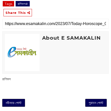
Tags
রাশিফল#
Share This
About E SAMAKALIN
রাশিফল
নবীনতর পোস্ট
পুরাতন পোস্ট