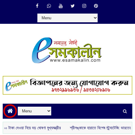
কা দেওয়া নিয়ে বড় ঘোষণা মুখ্যমন্ত্রীর
শ্রীলঙ্কাকে হারাতে বিশেষ স্ট্র্যাটেজি: ভারতের নেট বো