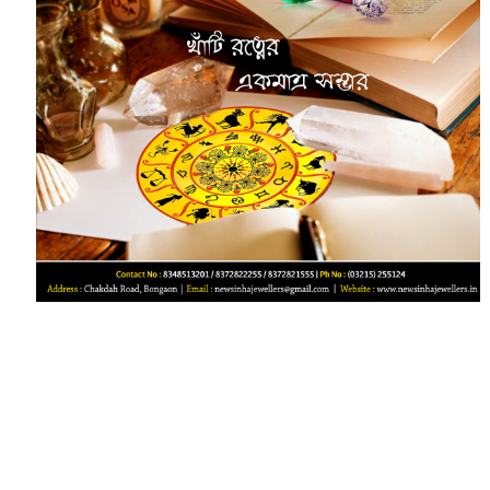
‌‌‌‌‌‌‌‌‌‌‌‌‌‌‌‌‌‌‌‌‌‌‌‌‌‌‌‌‌‌‌‌‌‌‌‌‌‌‌‌‌‌‌‌‌‌‌‌‌‌‌‌‌‌‌‌‌‌‌‌‌‌‌‌‌‌‌‌‌‌‌‌‌‌