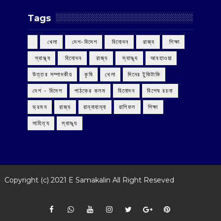
Tags
‌ খেলা
‌ দেশ-বিদেশ
‌ বিনোদন
‌ রাজ্য
‌ শিক্ষা
‌ স্বাস্থ্য
‌ বিনোদন
‌ রাজ্য
‌ স্বাস্থ্য
আবহাওয়া
উত্তর সম্পাদকীয়
কৃষি
খেলা
দিনের টুকিটাকি
দেশ - বিদেশ
পাঠকের কলম
বিনোদন
বিশেষ রচনা
ভ্রমন
রাজ্য
রান্নাবান্না
রাশিফল
শিক্ষা
সাহিত্য
স্বাস্থ্য
Copyright (c) 2021
E Samakalin
All Right Reseved