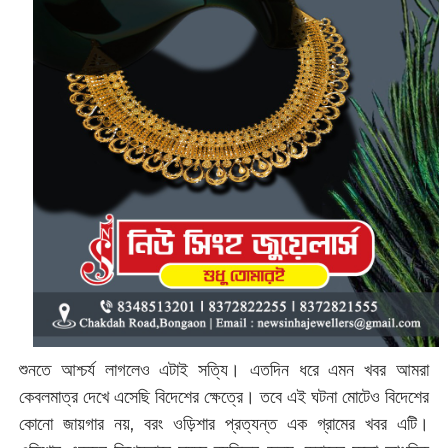
শুনতে আশ্চর্য লাগলেও এটাই সত্যি। এতদিন ধরে এমন খবর আমরা
কেবলমাত্র দেখে এসেছি বিদেশের ক্ষেত্রে। তবে এই ঘটনা মোটেও বিদেশের
কোনো জায়গার নয়, বরং ওড়িশার প্রত্যন্ত এক গ্রামের খবর এটি।