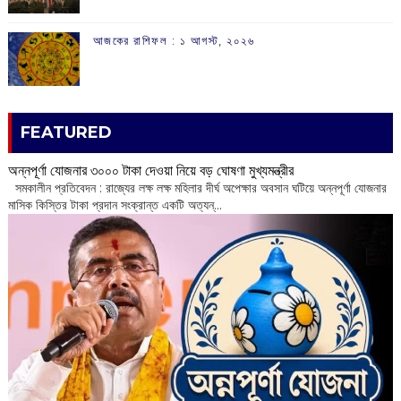
আজকের রাশিফল :‌ ‌‌১ আগস্ট, ২০২৬
FEATURED
অন্নপূর্ণা যোজনার ৩০০০ টাকা দেওয়া নিয়ে বড় ঘোষণা মুখ্যমন্ত্রীর
সমকালীন প্রতিবেদন : রাজ্যের লক্ষ লক্ষ মহিলার দীর্ঘ অপেক্ষার অবসান ঘটিয়ে অন্নপূর্ণা যোজনার
মাসিক কিস্তির টাকা প্রদান সংক্রান্ত একটি অত্যন্...