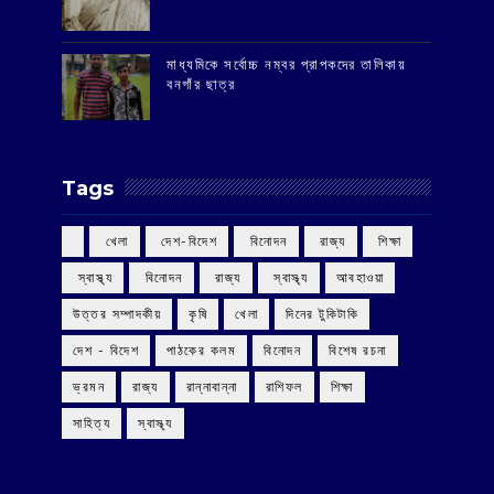
মাধ্যমিকে সর্বোচ্চ নম্বর প্রাপকদের তালিকায়
বনগাঁর ছাত্র
Tags
‌ খেলা
‌ দেশ-বিদেশ
‌ বিনোদন
‌ রাজ্য
‌ শিক্ষা
‌ স্বাস্থ্য
‌ বিনোদন
‌ রাজ্য
‌ স্বাস্থ্য
আবহাওয়া
উত্তর সম্পাদকীয়
কৃষি
খেলা
দিনের টুকিটাকি
দেশ - বিদেশ
পাঠকের কলম
বিনোদন
বিশেষ রচনা
ভ্রমন
রাজ্য
রান্নাবান্না
রাশিফল
শিক্ষা
সাহিত্য
স্বাস্থ্য