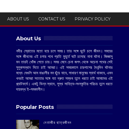
ABOUT US
CONTACT US
PRIVACY POLICY
About Us
নদীর স্রোতের মতো বয়ে চলে সময়। তার সঙ্গে ছুটে চলে জীবন। সময়ের
সঙ্গে জীবনের এই চলার পথে প্রতি মুহূর্তে ঘটে চলেছে নানা ঘটনা। জিজ্ঞাসু
মন তারই খোঁজ পেতে চায়। সময় মেনে চেনা জগৎ থেকে অচেনা পথের সেই
সুলুকসন্ধান দিতে চাই আমরা। এই সময়কালে চারপাশের দৈনন্দিন ঘটনার
মধ্যে যেগুলি আম বাঙালীর মন ছুঁয়ে যাবে, সাধারণ মানুষের স্বার্থ থাকবে, এমন
খবরই আমরা সততার সঙ্গে যত দ্রুত সম্ভব তুলে ধরতে চাই আমাদের এই
প্ল্যাটফর্মে। একটু ভিন্ন স্বাদে, সুস্থ সাহিত্য–সংস্কৃতির পরিচয় তুলে ধরতে
দায়বদ্ধ ই–সমকালীন।
Popular Posts
‌নেতাজীর ছাত্রজীবন