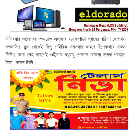
উড়িষ্যার ভালেশ্বর পঞ্চায়েত এলাকার ভুতকাপাড়া গ্রামের বাসিন্দা হেতারাম
সতনামি। জন্ম থেকেই কিছু শারীরিক সমস্যার কারণে বিশেষভাবে সক্ষম
তিনি। আর সেই কারণেই ওড়িশার মধুবাবু পেনশন যোজনা নামক প্রকল্পে
টাকা পেতেন তিনি।