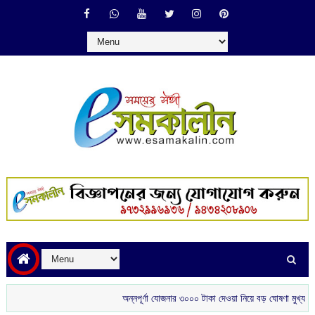
অন্নপূর্ণা যোজনার ৩০০০ টাকা দেওয়া নিয়ে বড় ঘোষণা মুখ্যমন্ত্রীর
শ