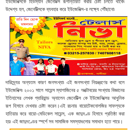
ইউজেনিক্সকে হিউম্যান জেনেটিক্স রূপান্তরিত করার চেষ্টা চলতে থাকে৷
উদ্দেশ্য হল, জেনেটিক্সকে ব্যবহার করে ইউজেনিক্স-র লক্ষ্যে পৌঁছানো৷
দারিদ্র্যের অন্যতম কারণ জনসংখ্যা৷ এই জনসংখ্যা নিয়ন্ত্রণের কথা বলে
ইউজেনিক্স৷ ২০০১ সালে সায়েন্স ম্যাগাজিনের ৫ অক্টোবরের সংখ্যায় বিজ্ঞানের
ইতিহাসের লেখক গ্যারিয়ান্ড অ্যালেন জেনেটিক্স কে ইউজেনিক্সের আধুনিক
রূপ হিসাবে দেখবার চেষ্টা করেন।এই রচনায় বায়োটেকনোলজির সাফল্যকে
হাতিয়ার করে বায়ো-মেডিকেল সায়েন্স, এক জাদুদণ্ড হিসাবে প্রতিষ্ঠা করা
হয়৷ এই জাদুদণ্ডের স্পর্শে সব সামাজিক সমস্যাগুলোর সমাধান হতে পারে।