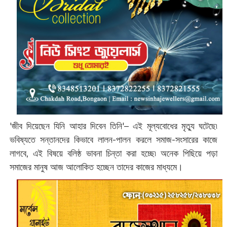
'জীব দিয়েছেন যিনি আহার দিবেন তিনি'‌– এই মূল্যবোধের মৃত্যু ঘটেছে৷
ভবিষ্যতে সন্তানদের কিভাবে লালন-পালন করলে সমাজ-সংসারের কাজে
লাগবে, এই বিষয়ে বলিষ্ঠ ভাবনা চিন্তা করা হচ্ছে৷ অনেক পিছিয়ে পড়া
সমাজের মানুষ আজ আলোকিত হচ্ছেন তাদের কাজের মাধ্যমে।