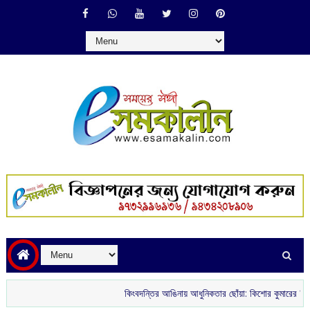
কিংবদন্তির আঙিনায় আধুনিকতার ছোঁয়া: কিশোর কুমারের ‘গৌরী কুঞ্জ’ থেকে