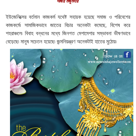
অজয় মজুমদার
ইউজেনিক্সের বর্তমান কাজকর্ম যথেষ্ট সহায়ক হয়েছে সমাজ ও পরিবেশের
কাজকর্মে৷ সামাজিকভাবে জাতের বিচার অনেকটা কমেছে, বিশেষ করে
শহরাঞ্চলে৷ বিবাহ বন্ধনের মধ্যে জিনগত মেশামেশার সম্ভাবনা ভীষণভাবে
বেড়েছে৷ মানুষ সচেতন হয়েছে৷ জন্মনিয়ন্ত্রণ অনেকটাই হাতের মুঠোয়৷