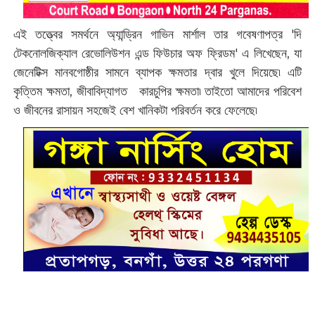
এই তত্ত্বের সমর্থনে অ্যান্ড্রিন গাভিন মার্শাল তার গবেষণাপত্র 'দি
টেকনোলজিক্যাল রেভোলিউশন এন্ড ফিউচার অফ ফ্রিডম' এ লিখেছেন, যা
জেনেটিক্স মানবগোষ্ঠীর সামনে ব্যাপক ক্ষমতার দ্বার খুলে দিয়েছে৷ এটি
কৃত্তিম ক্ষমতা, জীবাবিদ্যাগত কারচুপির ক্ষমতা৷ তাইতো আমাদের পরিবেশ
ও জীবনের রাসায়ন সহজেই বেশ খানিকটা পরিবর্তন করে ফেলেছে৷