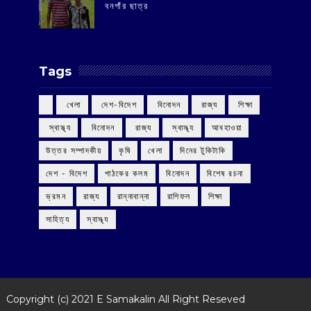
বনগাঁর ছাত্র
Tags
‌ খেলা
‌ দেশ-বিদেশ
‌ বিনোদন
‌ রাজ্য
‌ শিক্ষা
‌ স্বাস্থ্য
‌ বিনোদন
‌ রাজ্য
‌ স্বাস্থ্য
আবহাওয়া
উত্তর সম্পাদকীয়
কৃষি
খেলা
দিনের টুকিটাকি
দেশ - বিদেশ
পাঠকের কলম
বিনোদন
বিশেষ রচনা
ভ্রমন
রাজ্য
রান্নাবান্না
রাশিফল
শিক্ষা
সাহিত্য
স্বাস্থ্য
Copyright (c) 2021
E Samakalin
All Right Reseved