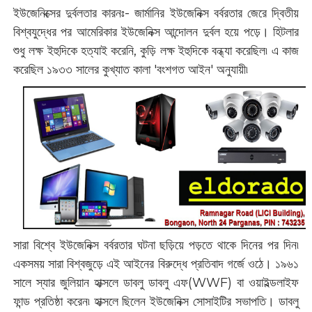
ইউজেনিক্সের দুর্বলতার কারনঃ- জার্মানির ইউজেনিক্স বর্বরতার জেরে দ্বিতীয়
বিশ্বযুদ্ধের পর আমেরিকার ইউজেনিক্স আন্দোলন দুর্বল হয়ে পড়ে। হিটলার
শুধু লক্ষ ইহুদিকে হত্যাই করেনি, কুড়ি লক্ষ ইহুদিকে বন্ধ্যা করেছিল৷ এ কাজ
করেছিল ১৯৩৩ সালের কুখ্যাত কালা 'বংশগত আইন' অনুযায়ী৷
সারা বিশ্বে ইউজেনিক্স বর্বরতার ঘটনা ছড়িয়ে পড়তে থাকে দিনের পর দিন৷
একসময় সারা বিশ্বজুড়ে এই আইনের বিরুদ্ধে প্রতিবাদ গর্জে ওঠে। ১৯৬১
সালে স্যার জুলিয়ান হাক্সলে ডাবলু ডাবলু এফ(WWF) বা ওয়াইল্ডলাইফ
ফান্ড প্রতিষ্ঠা করেন৷ হাক্সলে ছিলেন ইউজেনিক্স সোসাইটির সভাপতি। ডাবলু