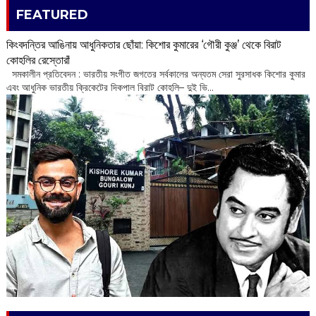
FEATURED
কিংবদন্তির আঙিনায় আধুনিকতার ছোঁয়া: কিশোর কুমারের ‘গৌরী কুঞ্জ’ থেকে বিরাট
কোহলির রেস্তোরাঁ
‌ সমকালীন প্রতিবেদন : ভারতীয় সংগীত জগতের সর্বকালের অন্যতম সেরা সুরসাধক কিশোর কুমার
এবং আধুনিক ভারতীয় ক্রিকেটের দিকপাল বিরাট কোহলি– ‌দুই ভি...