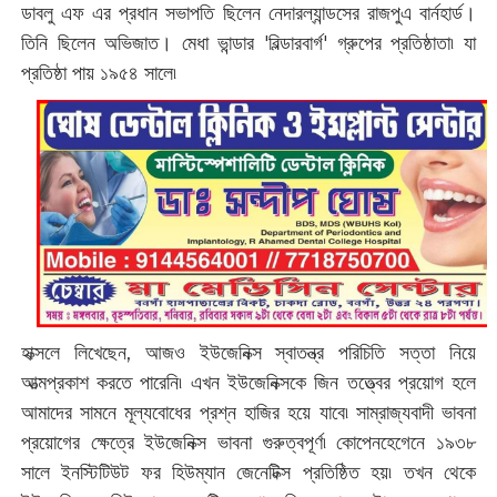
ডাবলু এফ এর প্রধান সভাপতি ছিলেন নেদারল্যান্ডসের রাজপুএ বার্নহার্ড‌।
তিনি ছিলেন অভিজাত। মেধা ভান্ডার 'বিল্ডারবার্গ' গ্রুপের প্রতিষ্ঠাতা৷ যা
প্রতিষ্ঠা পায় ১৯৫৪ সালে৷
হাক্সলে লিখেছেন, আজও ইউজেনিক্স স্বাতন্ত্র পরিচিতি সত্তা নিয়ে
আত্মপ্রকাশ করতে পারেনি৷ এখন ইউজেনিক্সকে জিন তত্ত্বের প্রয়োগ হলে
আমাদের সামনে মূল্যবোধের প্রশ্ন হাজির হয়ে যাবে৷ সাম্রাজ্যবাদী ভাবনা
প্রয়োগের ক্ষেত্রে ইউজেনিক্স ভাবনা গুরুত্বপূর্ণ৷ কোপেনহেগেনে ১৯৩৮
সালে ইনস্টিটিউট ফর হিউম্যান জেনেটিক্স প্রতিষ্ঠিত হয়৷ তখন থেকে