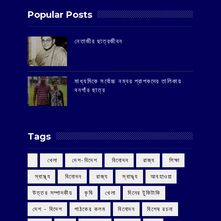
Popular Posts
‌নেতাজীর ছাত্রজীবন
মাধ্যমিকে সর্বোচ্চ নম্বর প্রাপকদের তালিকায়
বনগাঁর ছাত্র
Tags
‌ খেলা
‌ দেশ-বিদেশ
‌ বিনোদন
‌ রাজ্য
‌ শিক্ষা
‌ স্বাস্থ্য
‌ বিনোদন
‌ রাজ্য
‌ স্বাস্থ্য
আবহাওয়া
উত্তর সম্পাদকীয়
কৃষি
খেলা
দিনের টুকিটাকি
দেশ - বিদেশ
পাঠকের কলম
বিনোদন
বিশেষ রচনা