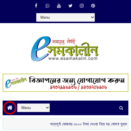
অন্নপূর্ণা যোজনার ৩০০০ টাকা দেওয়া নিয়ে বড় ঘোষণা মুখ্যমন্ত্রীর
শ্রী