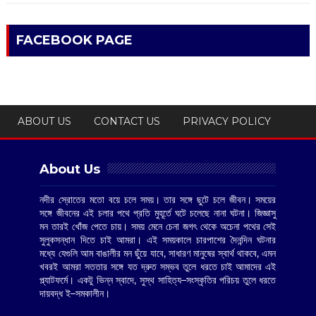
FACEBOOK PAGE
ABOUT US
CONTACT US
PRIVACY POLICY
About Us
নদীর স্রোতের মতো বয়ে চলে সময়। তার সঙ্গে ছুটে চলে জীবন। সময়ের
সঙ্গে জীবনের এই চলার পথে প্রতি মুহূর্তে ঘটে চলেছে নানা ঘটনা। জিজ্ঞাসু
মন তারই খোঁজ পেতে চায়। সময় মেনে চেনা জগৎ থেকে অচেনা পথের সেই
সুলুকসন্ধান দিতে চাই আমরা। এই সময়কালে চারপাশের দৈনন্দিন ঘটনার
মধ্যে যেগুলি আম বাঙালীর মন ছুঁয়ে যাবে, সাধারণ মানুষের স্বার্থ থাকবে, এমন
খবরই আমরা সততার সঙ্গে যত দ্রুত সম্ভব তুলে ধরতে চাই আমাদের এই
প্ল্যাটফর্মে। একটু ভিন্ন স্বাদে, সুস্থ সাহিত্য–সংস্কৃতির পরিচয় তুলে ধরতে
দায়বদ্ধ ই–সমকালীন।