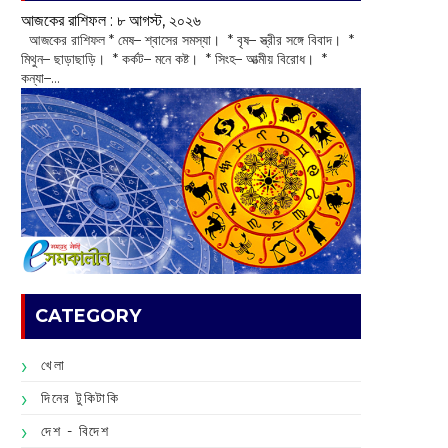
আজকের রাশিফল :‌ ‌‌৮ আগস্ট, ২০২৬
‌ আজকের রাশিফল * মেষ– শ্বাসের সমস্যা। * বৃষ– স্ত্রীর সঙ্গে বিবাদ। *
মিথুন– ছাড়াছাড়ি। * কর্কট– মনে কষ্ট। * সিংহ– আত্মীয় বিরোধ। *
কন্যা–...
CATEGORY
খেলা
দিনের টুকিটাকি
দেশ - বিদেশ