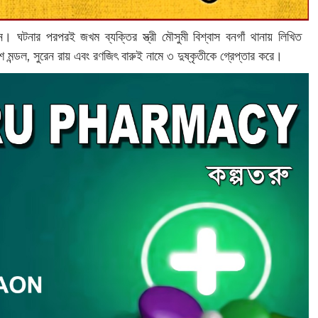
। ঘটনার পরপরই জখম ব্যক্তির স্ত্রী মৌসুমী বিশ্বাস বনগাঁ থানায় লিখিত
ন্ডল, সুরেন রায় এবং রণজিৎ বারুই নামে ৩ দুষ্কৃতীকে গ্রেপ্তার করে।