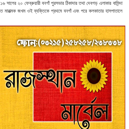
 সালের ২০ ফেব্রুয়ারী বনগাঁ পুরসভার ঠিকাদার তথা দেবগড় এলাকার বাসিন্দা
িতে মারাত্মক জখম ওই ব্যক্তিকে প্রথমে বনগাঁ এবং পরে কলকাতার হাসপাতালে