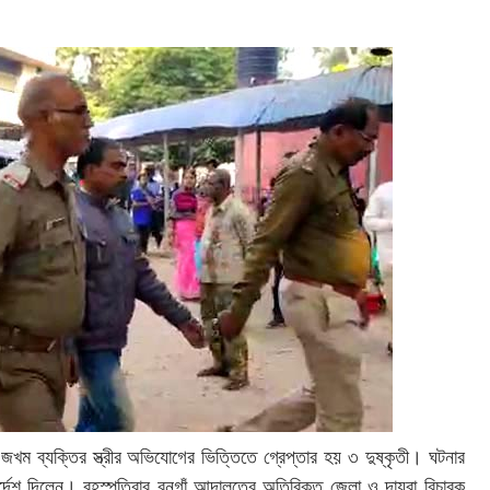
খম ব্যক্তির স্ত্রীর অভিযোগের ভিত্তিতে গ্রেপ্তার হয় ৩ দুষ্কৃতী। ঘটনার
নির্দেশ দিলেন। বৃহস্পতিবার বনগাঁ আদালতের অতিরিক্ত জেলা ও দায়রা বিচারক