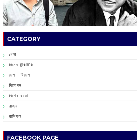
CATEGORY
খেলা
দিনের টুকিটাকি
দেশ - বিদেশ
বিনোদন
বিশেষ রচনা
রাজ্য
রাশিফল
FACEBOOK PAGE