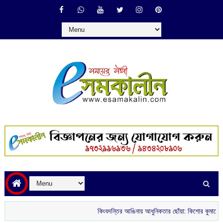
কিংবদন্তির আঙিনায় আধুনিকতার ছোঁয়া: কিশোর কুমারের ‘গৌরী কুঞ্