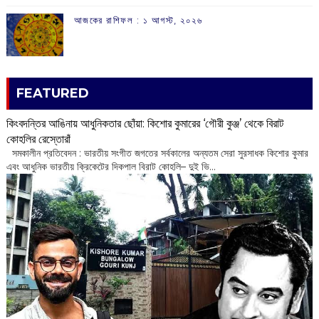
আজকের রাশিফল :‌ ‌‌১ আগস্ট, ২০২৬
FEATURED
কিংবদন্তির আঙিনায় আধুনিকতার ছোঁয়া: কিশোর কুমারের ‘গৌরী কুঞ্জ’ থেকে বিরাট
কোহলির রেস্তোরাঁ
‌ সমকালীন প্রতিবেদন : ভারতীয় সংগীত জগতের সর্বকালের অন্যতম সেরা সুরসাধক কিশোর কুমার
এবং আধুনিক ভারতীয় ক্রিকেটের দিকপাল বিরাট কোহলি– ‌দুই ভি...