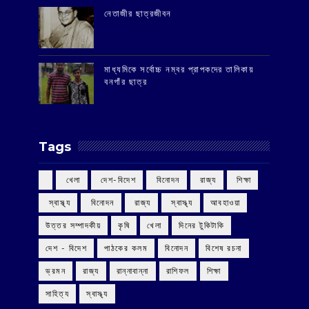
‌নেতাজীর ছাত্রজীবন
মাধ্যমিকে সর্বোচ্চ নম্বর প্রাপকদের তালিকায়
বনগাঁর ছাত্র
Tags
‌ খেলা
‌ দেশ-বিদেশ
‌ বিনোদন
‌ রাজ্য
‌ শিক্ষা
‌ স্বাস্থ্য
‌ বিনোদন
‌ রাজ্য
‌ স্বাস্থ্য
আবহাওয়া
উত্তর সম্পাদকীয়
কৃষি
খেলা
দিনের টুকিটাকি
দেশ - বিদেশ
পাঠকের কলম
বিনোদন
বিশেষ রচনা
ভ্রমন
রাজ্য
রান্নাবান্না
রাশিফল
শিক্ষা
সাহিত্য
স্বাস্থ্য