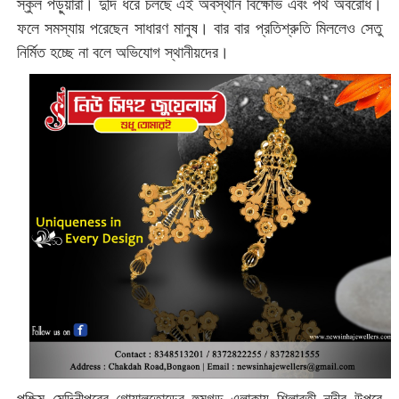
স্কুল পড়ুয়ারা। দুদি ধরে চলছে এই অবস্থান বিক্ষোভ এবং পথ অবরোধ।
ফলে সমস্যায় পরেছেন সাধারণ মানুষ। বার বার প্রতিশ্রুতি মিললেও সেতু
নির্মিত হচ্ছে না বলে অভিযোগ স্থানীয়দের।
পশ্চিম মেদিনীপুরের গোয়ালতোড়ের হুমগড় এলাকায় শিলাবতী নদীর উপরে