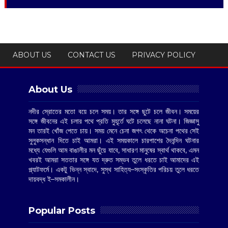
ABOUT US
CONTACT US
PRIVACY POLICY
About Us
নদীর স্রোতের মতো বয়ে চলে সময়। তার সঙ্গে ছুটে চলে জীবন। সময়ের
সঙ্গে জীবনের এই চলার পথে প্রতি মুহূর্তে ঘটে চলেছে নানা ঘটনা। জিজ্ঞাসু
মন তারই খোঁজ পেতে চায়। সময় মেনে চেনা জগৎ থেকে অচেনা পথের সেই
সুলুকসন্ধান দিতে চাই আমরা। এই সময়কালে চারপাশের দৈনন্দিন ঘটনার
মধ্যে যেগুলি আম বাঙালীর মন ছুঁয়ে যাবে, সাধারণ মানুষের স্বার্থ থাকবে, এমন
খবরই আমরা সততার সঙ্গে যত দ্রুত সম্ভব তুলে ধরতে চাই আমাদের এই
প্ল্যাটফর্মে। একটু ভিন্ন স্বাদে, সুস্থ সাহিত্য–সংস্কৃতির পরিচয় তুলে ধরতে
দায়বদ্ধ ই–সমকালীন।
Popular Posts