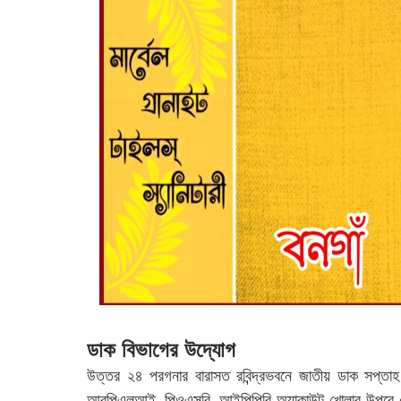
ডাক বিভাগের উদ্যোগ
উত্তর ২৪ পরগনার বারাসত রবিন্দ্রভবনে জাতীয় ডাক সপ্ত
আরপিএলআই, পিওএসবি, আইপিপিবি অ্যাকাউন্ট খোলার উপরে জ