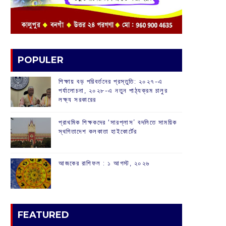
POPULER
শিক্ষায় বড় পরিবর্তনের প্রস্তুতি: ২০২৭-এ
পর্যালোচনা, ২০২৮-এ নতুন পাঠ্যক্রম চালুর
লক্ষ্য সরকারের
প্রাথমিক শিক্ষকদের ‘সারপ্লাস’ বদলিতে সাময়িক
স্থগিতাদেশ কলকাতা হাইকোর্টের
আজকের রাশিফল :‌ ‌‌১ আগস্ট, ২০২৬
FEATURED