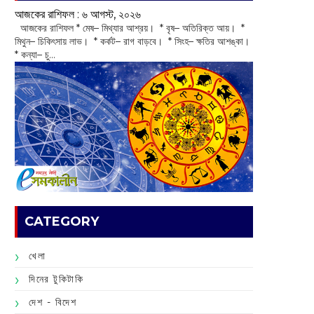
আজকের রাশিফল :‌ ‌‌৬ আগস্ট, ২০২৬
‌ আজকের রাশিফল * মেষ– মিথ্যার আশ্রয়। * বৃষ– অতিরিক্ত আয়। *
মিথুন– চিকিৎসায় লাভ। * কর্কট– রাগ বাড়বে। * সিংহ– ক্ষতির আশঙ্কা।
* কন্যা– চু...
CATEGORY
খেলা
দিনের টুকিটাকি
দেশ - বিদেশ