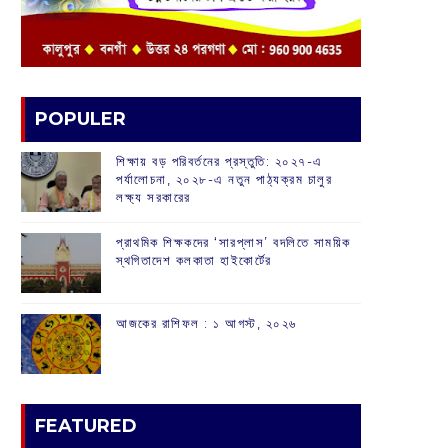
POPULER
শিক্ষায় বড় পরিবর্তনের প্রস্তুতি: ২০২৭-এ
পর্যালোচনা, ২০২৮-এ নতুন পাঠ্যক্রম চালুর
লক্ষ্য সরকারের
প্রাথমিক শিক্ষকদের ‘সারপ্লাস’ বদলিতে সাময়িক
স্থগিতাদেশ কলকাতা হাইকোর্টের
আজকের রাশিফল :‌ ‌‌১ আগস্ট, ২০২৬
FEATURED