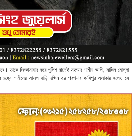
। তাকে জিজ্ঞাসাবাদ করে পুলিশ রাতেই মহম্মদ শামীম আলী, সাহিল মোল্লা
ের মধ্যে শামীমের আসল বাড়ি দক্ষিন ২৪ পরগনার কাসিপুর এলাকায় হলেও সে