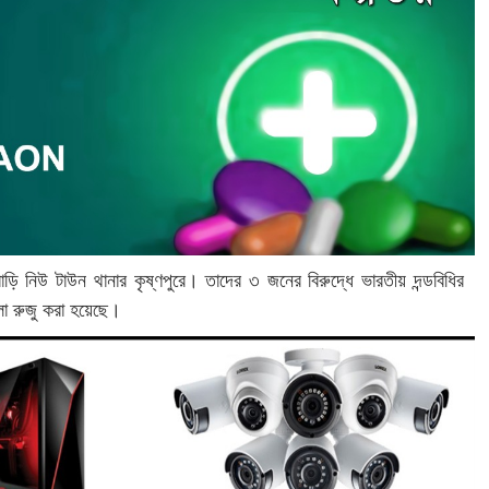
র বাড়ি নিউ টাউন থানার কৃষ্ণপুরে। তাদের ৩ জনের বিরুদ্ধে ভারতীয় দন্ডবিধির
া রুজু করা হয়েছে।