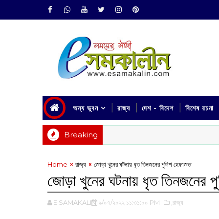
অন্য ভুবন
রাজ্য
দেশ - বিদেশ
বিশেষ রচনা
Breaking
Home
রাজ্য
‌জোড়া খুনের ঘটনায় ধৃত তিনজনের পুলিশ হেফাজত
‌জোড়া খুনের ঘটনায় ধৃত তিনজনের 
E SAMAKALIN
৯/০৭/২০২২ ১১:৩১:০০ PM
,রাজ্য