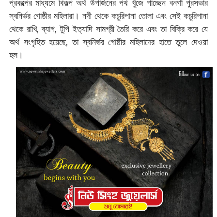
প্রকল্পের মাধ্যমে বিকল্প অর্থ উপার্জনের পথ খুঁজে পাচ্ছেন বনগাঁ পুরসভার
স্বনির্ভর গোষ্ঠীর মহিলারা। নদী থেকে কচুরিপানা তোলা এবং সেই কচুরিপানা
থেকে রাখি, ব্যাগ, টুপি ইত্যাদি সামগ্রী তৈরি করে এবং তা বিক্রি করে যে
অর্থ সংগৃহিত হয়েছে, তা স্বনির্ভর গোষ্ঠীর মহিলাদের হাতে তুলে দেওয়া
হল।