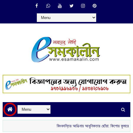
কিংবদন্তির আঙিনায় আধুনিকতার ছোঁয়া: কিশোর কুমারের ‘গৌরী কুঞ্জ’ 