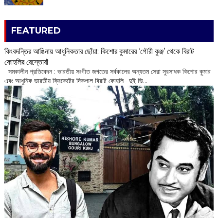
FEATURED
কিংবদন্তির আঙিনায় আধুনিকতার ছোঁয়া: কিশোর কুমারের ‘গৌরী কুঞ্জ’ থেকে বিরাট
কোহলির রেস্তোরাঁ
‌ সমকালীন প্রতিবেদন : ভারতীয় সংগীত জগতের সর্বকালের অন্যতম সেরা সুরসাধক কিশোর কুমার
এবং আধুনিক ভারতীয় ক্রিকেটের দিকপাল বিরাট কোহলি– ‌দুই ভি...