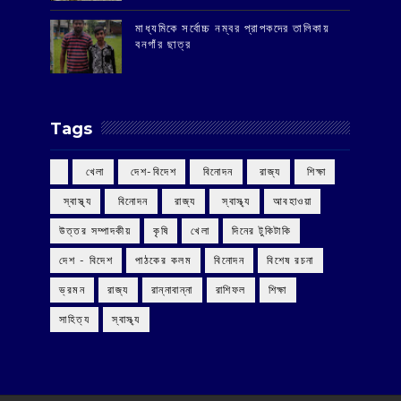
মাধ্যমিকে সর্বোচ্চ নম্বর প্রাপকদের তালিকায়
বনগাঁর ছাত্র
Tags
‌ খেলা
‌ দেশ-বিদেশ
‌ বিনোদন
‌ রাজ্য
‌ শিক্ষা
‌ স্বাস্থ্য
‌ বিনোদন
‌ রাজ্য
‌ স্বাস্থ্য
আবহাওয়া
উত্তর সম্পাদকীয়
কৃষি
খেলা
দিনের টুকিটাকি
দেশ - বিদেশ
পাঠকের কলম
বিনোদন
বিশেষ রচনা
ভ্রমন
রাজ্য
রান্নাবান্না
রাশিফল
শিক্ষা
সাহিত্য
স্বাস্থ্য