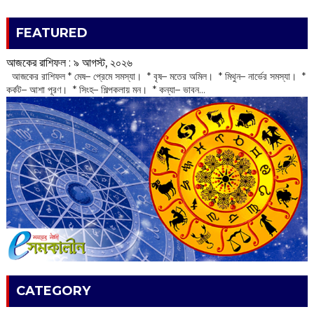
FEATURED
আজকের রাশিফল :‌ ‌‌৯ আগস্ট, ২০২৬
‌ আজকের রাশিফল * মেষ– প্রেমে সমস্যা। * বৃষ– মতের অমিল। * মিথুন– নার্ভের সমস্যা। *
কর্কট– আশা পূরণ। * সিংহ– শিল্পকলায় মন। * কন্যা– ভাবন...
CATEGORY