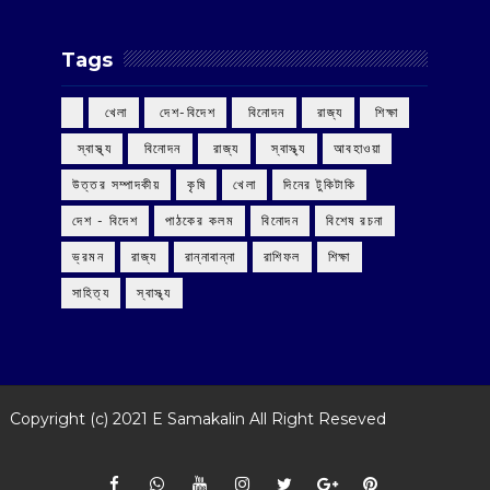
Tags
‌ খেলা
‌ দেশ-বিদেশ
‌ বিনোদন
‌ রাজ্য
‌ শিক্ষা
‌ স্বাস্থ্য
‌ বিনোদন
‌ রাজ্য
‌ স্বাস্থ্য
আবহাওয়া
উত্তর সম্পাদকীয়
কৃষি
খেলা
দিনের টুকিটাকি
দেশ - বিদেশ
পাঠকের কলম
বিনোদন
বিশেষ রচনা
ভ্রমন
রাজ্য
রান্নাবান্না
রাশিফল
শিক্ষা
সাহিত্য
স্বাস্থ্য
Copyright (c) 2021
E Samakalin
All Right Reseved