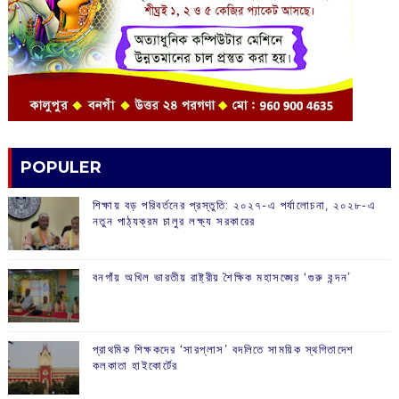
POPULER
শিক্ষায় বড় পরিবর্তনের প্রস্তুতি: ২০২৭-এ পর্যালোচনা, ২০২৮-এ
নতুন পাঠ্যক্রম চালুর লক্ষ্য সরকারের
বনগাঁয় অখিল ভারতীয় রাষ্ট্রীয় শৈক্ষিক মহাসঙ্ঘের ‘গুরু বন্দন’
প্রাথমিক শিক্ষকদের ‘সারপ্লাস’ বদলিতে সাময়িক স্থগিতাদেশ
কলকাতা হাইকোর্টের