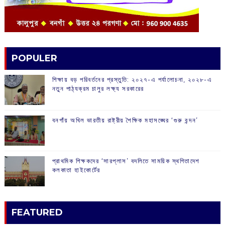
POPULER
শিক্ষায় বড় পরিবর্তনের প্রস্তুতি: ২০২৭-এ পর্যালোচনা, ২০২৮-এ
নতুন পাঠ্যক্রম চালুর লক্ষ্য সরকারের
বনগাঁয় অখিল ভারতীয় রাষ্ট্রীয় শৈক্ষিক মহাসঙ্ঘের ‘গুরু বন্দন’
প্রাথমিক শিক্ষকদের ‘সারপ্লাস’ বদলিতে সাময়িক স্থগিতাদেশ
কলকাতা হাইকোর্টের
FEATURED