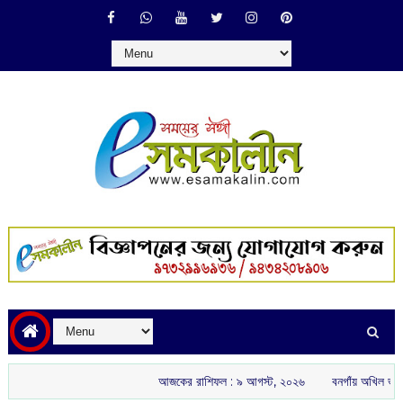
আজকের রাশিফল :‌ ‌‌৯ আগস্ট, ২০২৬
বনগাঁয় অখিল ভারতীয় রাষ্ট্রীয় শৈক্