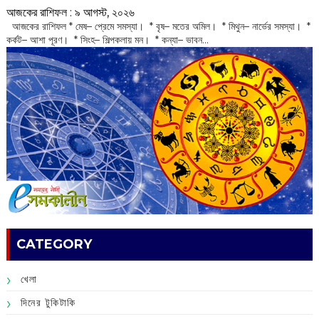
আজকের রাশিফল :‌ ‌‌৯ আগস্ট, ২০২৬
‌ আজকের রাশিফল * মেষ– প্রেমে সমস্যা। * বৃষ– মতের অমিল। * মিথুন– নার্ভের সমস্যা। *
কর্কট– আশা পূরণ। * সিংহ– শিল্পকলায় মন। * কন্যা– ভাবন...
CATEGORY
খেলা
দিনের টুকিটাকি