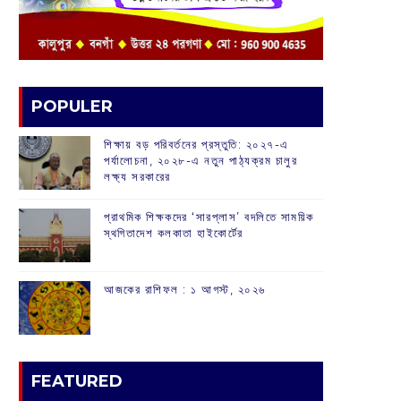
POPULER
শিক্ষায় বড় পরিবর্তনের প্রস্তুতি: ২০২৭-এ
পর্যালোচনা, ২০২৮-এ নতুন পাঠ্যক্রম চালুর
লক্ষ্য সরকারের
প্রাথমিক শিক্ষকদের ‘সারপ্লাস’ বদলিতে সাময়িক
স্থগিতাদেশ কলকাতা হাইকোর্টের
আজকের রাশিফল :‌ ‌‌১ আগস্ট, ২০২৬
FEATURED