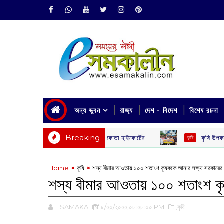
অন্য ভুবন
রাজ্য
দেশ - বিদেশ
বিশেষ রচনা
Breaking
কৃষি উপকরণের অন্যায্য মূল্যবৃদ্
কৃষি
Home
কৃষি
শস্য বীমার আওতায় ১০০ শতাংশ কৃষককে আনার লক্ষ্য সরকারের
শস্য বীমার আওতায় ১০০ শতাংশ কৃ
E SAMAKALIN
৮/২০/২০২২ ০৮:২৮:০০ PM
,কৃষি