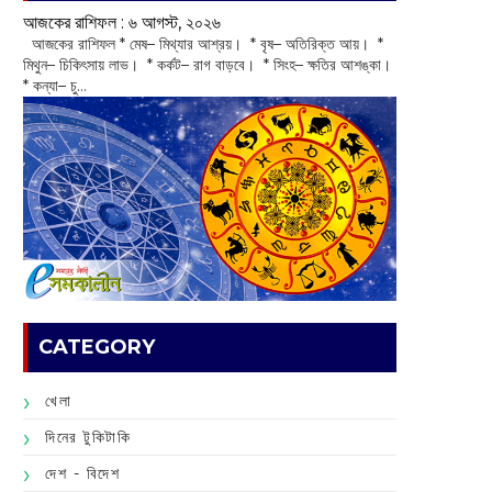
আজকের রাশিফল :‌ ‌‌৬ আগস্ট, ২০২৬
‌ আজকের রাশিফল * মেষ– মিথ্যার আশ্রয়। * বৃষ– অতিরিক্ত আয়। *
মিথুন– চিকিৎসায় লাভ। * কর্কট– রাগ বাড়বে। * সিংহ– ক্ষতির আশঙ্কা।
* কন্যা– চু...
CATEGORY
খেলা
দিনের টুকিটাকি
দেশ - বিদেশ