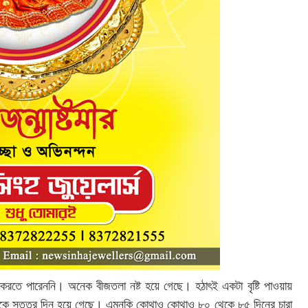
ষ করতে পারেননি। অনেক বীজতলা নষ্ট হয়ে গেছে। হঠাৎই একটা বৃষ্টি পাওয়ায়
 থেকে সত্তর দিন হয়ে গেছে। এমনকি কোথাও কোথাও ৮০ থেকে ৮৫ দিনের চারা