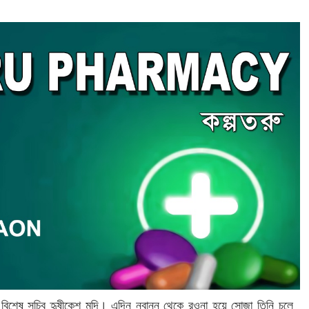
 বিশেষ সচিব হৃষীকেশ মুদি। এদিন নবান্ন থেকে রওনা হয়ে সোজা তিনি চলে