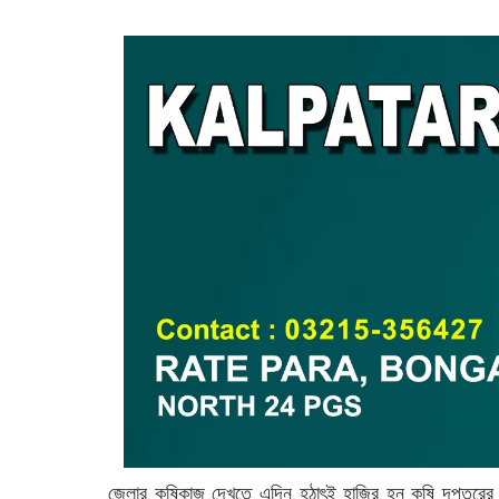
জেলার কৃষিকাজ দেখতে এদিন হঠাৎই হাজির হন কৃষি দপ্তরের