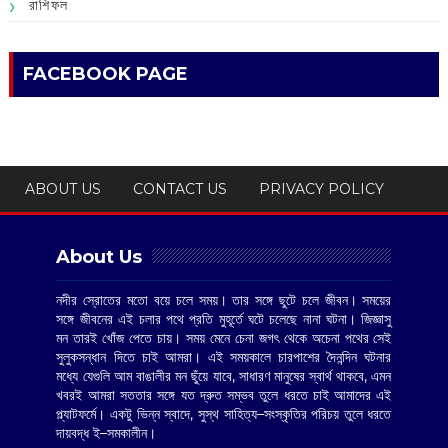
রাশিফল
FACEBOOK PAGE
ABOUT US
CONTACT US
PRIVACY POLICY
About Us
নদীর স্রোতের মতো বয়ে চলে সময়। তার সঙ্গে ছুটে চলে জীবন। সময়ের
সঙ্গে জীবনের এই চলার পথে প্রতি মুহূর্তে ঘটে চলেছে নানা ঘটনা। জিজ্ঞাসু
মন তারই খোঁজ পেতে চায়। সময় মেনে চেনা জগৎ থেকে অচেনা পথের সেই
সুলুকসন্ধান দিতে চাই আমরা। এই সময়কালে চারপাশের দৈনন্দিন ঘটনার
মধ্যে যেগুলি আম বাঙালীর মন ছুঁয়ে যাবে, সাধারণ মানুষের স্বার্থ থাকবে, এমন
খবরই আমরা সততার সঙ্গে যত দ্রুত সম্ভব তুলে ধরতে চাই আমাদের এই
প্ল্যাটফর্মে। একটু ভিন্ন স্বাদে, সুস্থ সাহিত্য–সংস্কৃতির পরিচয় তুলে ধরতে
দায়বদ্ধ ই–সমকালীন।