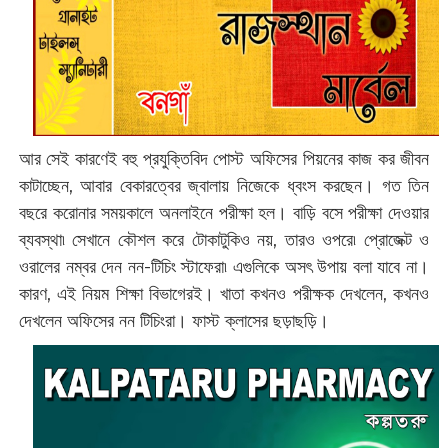
আর সেই কারণেই বহু প্রযুক্তিবিদ পোস্ট অফিসের পিয়নের কাজ কর জীবন
কাটাচ্ছেন, আবার বেকারত্বের জ্বালায় নিজেকে ধ্বংস করছেন। গত তিন
বছরে করোনার সময়কালে অনলাইনে পরীক্ষা হল। বাড়ি বসে পরীক্ষা দেওয়ার
ব্যবস্থা৷ সেখানে কৌশল করে টোকাটুকিও নয়, তারও ওপরে৷ প্রোজেক্ট ও
ওরালের নম্বর দেন নন-টিচিং স্টাফেরা৷ এগুলিকে অসৎ উপায় বলা যাবে না।
কারণ, এই নিয়ম শিক্ষা বিভাগেরই। খাতা কখনও পরীক্ষক দেখলেন, কখনও
দেখলেন অফিসের নন টিচিংরা। ফাস্ট ক্লাসের ছড়াছড়ি।