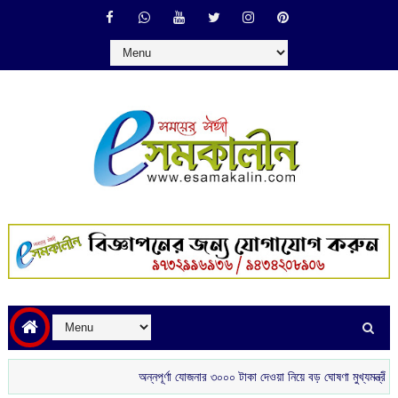
অন্নপূর্ণা যোজনার ৩০০০ টাকা দেওয়া নিয়ে বড় ঘোষণা মুখ্যমন্ত্রীর
শ্রীলঙ্