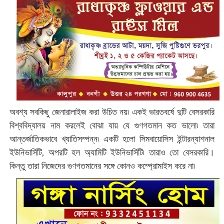
অবশ্য সবকিছু জেনারালাইজ করা উচিত নয়৷ একই ভারতবর্ষে দুটি বেসরকারি
বিশ্ববিদ্যালয় নাম করলেই বোঝা যায় যে গুণগতমান কত ভালো৷ তারা
আন্তর্জাতিকভাবে খ্যাতিসম্পন্ন৷ একটি হলো সিমবায়োসিস ইন্টারন্যাশনাল
ইউনিভার্সিটি, অপরটি হল অ্যামিটি ইউনিভার্সিটি৷ তারাও তো বেসরকারি।
কিন্তু তারা নিজেদের গুণগতমানের সঙ্গে কোনও কম্প্রোমাইস করে না৷