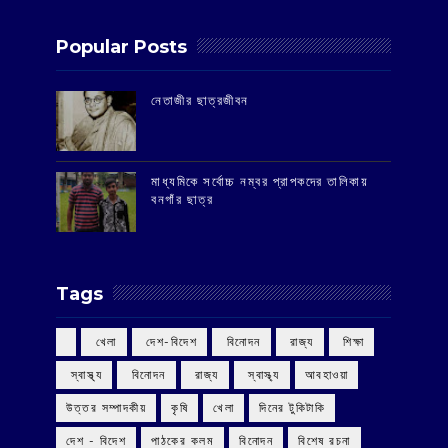
Popular Posts
‌নেতাজীর ছাত্রজীবন
মাধ্যমিকে সর্বোচ্চ নম্বর প্রাপকদের তালিকায়
বনগাঁর ছাত্র
Tags
‌ খেলা
‌ দেশ-বিদেশ
‌ বিনোদন
‌ রাজ্য
‌ শিক্ষা
‌ স্বাস্থ্য
‌ বিনোদন
‌ রাজ্য
‌ স্বাস্থ্য
আবহাওয়া
উত্তর সম্পাদকীয়
কৃষি
খেলা
দিনের টুকিটাকি
দেশ - বিদেশ
পাঠকের কলম
বিনোদন
বিশেষ রচনা