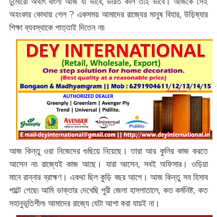
টুমোরো অর্থাৎ বাংলা আজ যা ভাবে, ভারত কাল তাই ভাবে। আজকে সেই
অহংকার কোথায় গেল ? একসময় আমাদের রাজ্যের মানুষ বিহার, উড়িষ্যার
শিক্ষা ব্যবস্থাকে পাত্তাই দিতেন না৷
আজ কিন্তু ওরা নিজেদের গুছিয়ে নিয়েছে। তারা আর কুলির কাজ করতে
আসেন না৷ রাজ্যেই কাজ আছে। যারা আসেন, সবই অফিসার। ওড়িয়া
মানে রান্নার ব্রাহ্মণ। একথা ছিল কুড়ি বছর আগে। আজ কিন্তু সব হিসাব
পাল্টে গেছে৷ আমি ডাক্তার দেখেছি পুরী জেলা হাসপাতালে, কত কর্মনিষ্ট, কত
সহানুভূতিশীল৷ আমাদের রাজ্যে যেটা আশা করা যায়ই না।