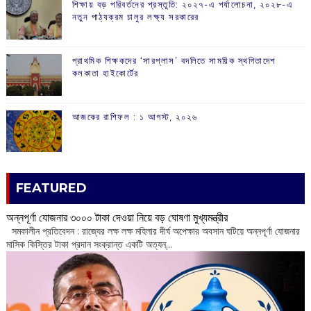
শিক্ষায় বড় পরিবর্তনের প্রস্তুতি: ২০২৭-এ পর্যালোচনা, ২০২৮-এ
নতুন পাঠ্যক্রম চালুর লক্ষ্য সরকারের
প্রাথমিক শিক্ষকদের ‘সারপ্লাস’ বদলিতে সাময়িক স্থগিতাদেশ
কলকাতা হাইকোর্টের
আজকের রাশিফল :‌ ‌‌১ আগস্ট, ২০২৬
FEATURED
অন্নপূর্ণা যোজনার ৩০০০ টাকা দেওয়া নিয়ে বড় ঘোষণা মুখ্যমন্ত্রীর
সমকালীন প্রতিবেদন : রাজ্যের লক্ষ লক্ষ মহিলার দীর্ঘ অপেক্ষার অবসান ঘটিয়ে অন্নপূর্ণা যোজনার
মাসিক কিস্তির টাকা প্রদান সংক্রান্ত একটি অত্যন্...