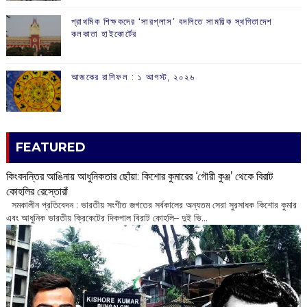
প্রাথমিক শিক্ষকদের ‘সারপ্লাস’ বদলিতে সাময়িক স্থগিতাদেশ
কলকাতা হাইকোর্টের
আজকের রাশিফল :‌ ‌‌১ আগস্ট, ২০২৬
FEATURED
কিংবদন্তির আঙিনায় আধুনিকতার ছোঁয়া: কিশোর কুমারের ‘গৌরী কুঞ্জ’ থেকে বিরাট
কোহলির রেস্তোরাঁ
‌ সমকালীন প্রতিবেদন : ভারতীয় সংগীত জগতের সর্বকালের অন্যতম সেরা সুরসাধক কিশোর কুমার
এবং আধুনিক ভারতীয় ক্রিকেটের দিকপাল বিরাট কোহলি– ‌দুই ভি...