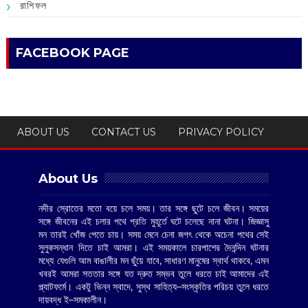
রাশিফল
FACEBOOK PAGE
ABOUT US
CONTACT US
PRIVACY POLICY
About Us
নদীর স্রোতের মতো বয়ে চলে সময়। তার সঙ্গে ছুটে চলে জীবন। সময়ের
সঙ্গে জীবনের এই চলার পথে প্রতি মুহূর্তে ঘটে চলেছে নানা ঘটনা। জিজ্ঞাসু
মন তারই খোঁজ পেতে চায়। সময় মেনে চেনা জগৎ থেকে অচেনা পথের সেই
সুলুকসন্ধান দিতে চাই আমরা। এই সময়কালে চারপাশের দৈনন্দিন ঘটনার
মধ্যে যেগুলি আম বাঙালীর মন ছুঁয়ে যাবে, সাধারণ মানুষের স্বার্থ থাকবে, এমন
খবরই আমরা সততার সঙ্গে যত দ্রুত সম্ভব তুলে ধরতে চাই আমাদের এই
প্ল্যাটফর্মে। একটু ভিন্ন স্বাদে, সুস্থ সাহিত্য–সংস্কৃতির পরিচয় তুলে ধরতে
দায়বদ্ধ ই–সমকালীন।