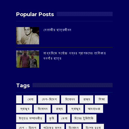
Popular Posts
‌নেতাজীর ছাত্রজীবন
মাধ্যমিকে সর্বোচ্চ নম্বর প্রাপকদের তালিকায়
বনগাঁর ছাত্র
Tags
‌ খেলা
‌ দেশ-বিদেশ
‌ বিনোদন
‌ রাজ্য
‌ শিক্ষা
‌ স্বাস্থ্য
‌ বিনোদন
‌ রাজ্য
‌ স্বাস্থ্য
আবহাওয়া
উত্তর সম্পাদকীয়
কৃষি
খেলা
দিনের টুকিটাকি
দেশ - বিদেশ
পাঠকের কলম
বিনোদন
বিশেষ রচনা