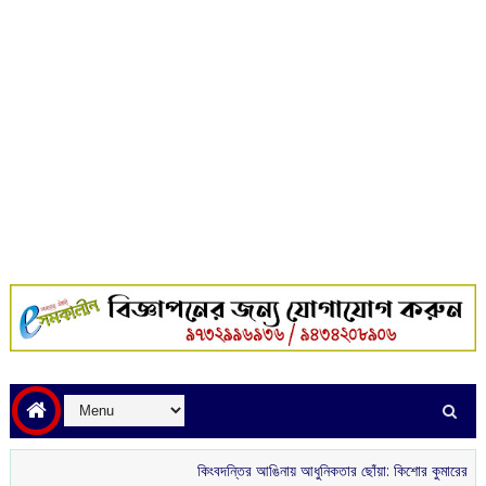
কিংবদন্তির আঙিনায় আধুনিকতার ছোঁয়া: কিশোর কুমারের ‘গৌরী কুঞ্জ’ থ