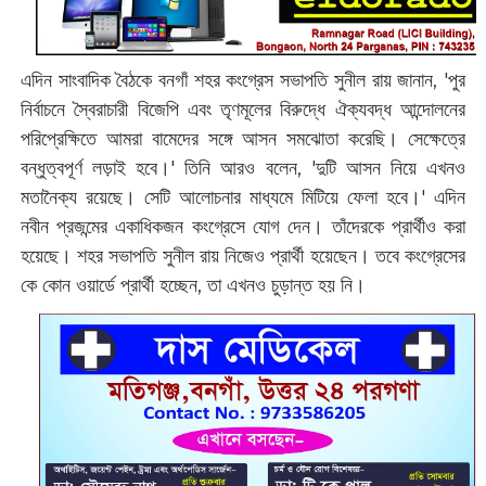
এদিন সাংবাদিক বৈঠকে বনগাঁ শহর কংগ্রেস সভাপতি সুনীল রায় জানান, 'পুর
নির্বাচনে স্বৈরাচারী বিজেপি এবং তৃণমূলের বিরুদ্ধে ঐক্যবদ্ধ আন্দোলনের
পরিপ্রেক্ষিতে আমরা বামেদের সঙ্গে আসন সমঝোতা করেছি। সেক্ষেত্রে
বন্ধুত্বপূর্ণ লড়াই হবে।' তিনি আরও‌ বলেন, 'দুটি আসন নিয়ে এখনও
মতানৈক্য রয়েছে। সেটি আলোচনার মাধ্যমে মিটিয়ে ফেলা হবে।' এদিন
নবীন প্রজন্মের একাধিকজন কংগ্রেসে যোগ দেন। তাঁদেরকে প্রার্থীও করা
হয়েছে। শহর সভাপতি সুনীল রায় নিজেও প্রার্থী হয়েছেন। তবে কংগ্রেসের
কে কোন ওয়ার্ডে প্রার্থী হচ্ছেন, তা এখনও চুড়ান্ত হয় নি। ‌