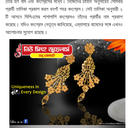
তৈরি হল বাম এবং কংগ্রেসের মধ্যে। নিজেদের চাহিদা অনুসারেই সোমবার
প্রার্থী তালিকা প্রকাশ করল বনগাঁ শহর কংগ্রেস। সেই তালিকা অনুযায়ী ২
টি আসনে সিপিএমের পাশাপাশি কংগ্রেসও তাঁদের প্রার্থীর নাম প্রকাশ
করেছে। যদিও কংগ্রেস নেতৃত্ব জানিয়েছে, এব্যাপারে বামেদের সঙ্গে এখনও
আলোচনার সুযোগ রয়েছে।