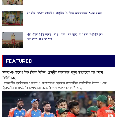
বনগাঁয় অখিল ভারতীয় রাষ্ট্রীয় শৈক্ষিক মহাসঙ্ঘের ‘গুরু বন্দন’
প্রাথমিক শিক্ষকদের ‘সারপ্লাস’ বদলিতে সাময়িক স্থগিতাদেশ
কলকাতা হাইকোর্টের
FEATURED
ভারত-বাংলাদেশ দ্বিপাক্ষিক সিরিজ: কেন্দ্রীয় সরকারের সবুজ সংকেতের অপেক্ষায়
বিসিসিআই
‌ সমকালীন প্রতিবেদন : ভারত ও বাংলাদেশের মধ্যকার সাম্প্রতিক রাজনৈতিক উত্তাপ এবং
ক্রিকেটীয় সম্পর্কের টানাপোড়েনের বরফ কি তবে গলতে চলেছে? ২০২...