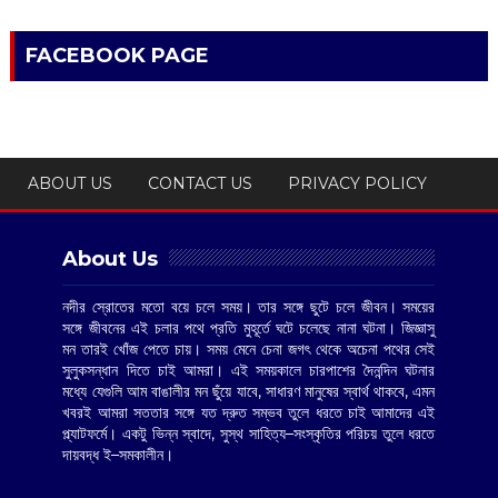
FACEBOOK PAGE
ABOUT US
CONTACT US
PRIVACY POLICY
About Us
নদীর স্রোতের মতো বয়ে চলে সময়। তার সঙ্গে ছুটে চলে জীবন। সময়ের
সঙ্গে জীবনের এই চলার পথে প্রতি মুহূর্তে ঘটে চলেছে নানা ঘটনা। জিজ্ঞাসু
মন তারই খোঁজ পেতে চায়। সময় মেনে চেনা জগৎ থেকে অচেনা পথের সেই
সুলুকসন্ধান দিতে চাই আমরা। এই সময়কালে চারপাশের দৈনন্দিন ঘটনার
মধ্যে যেগুলি আম বাঙালীর মন ছুঁয়ে যাবে, সাধারণ মানুষের স্বার্থ থাকবে, এমন
খবরই আমরা সততার সঙ্গে যত দ্রুত সম্ভব তুলে ধরতে চাই আমাদের এই
প্ল্যাটফর্মে। একটু ভিন্ন স্বাদে, সুস্থ সাহিত্য–সংস্কৃতির পরিচয় তুলে ধরতে
দায়বদ্ধ ই–সমকালীন।