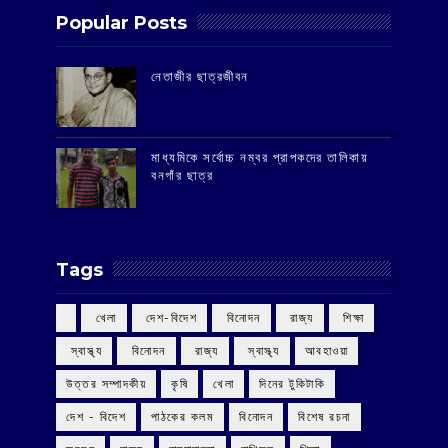
Popular Posts
‌নেতাজীর ছাত্রজীবন
মাধ্যমিকে সর্বোচ্চ নম্বর প্রাপকদের তালিকায়
বনগাঁর ছাত্র
Tags
‌ খেলা
‌ দেশ-বিদেশ
‌ বিনোদন
‌ রাজ্য
‌ শিক্ষা
‌ স্বাস্থ্য
‌ বিনোদন
‌ রাজ্য
‌ স্বাস্থ্য
আবহাওয়া
উত্তর সম্পাদকীয়
কৃষি
খেলা
দিনের টুকিটাকি
দেশ - বিদেশ
পাঠকের কলম
বিনোদন
বিশেষ রচনা