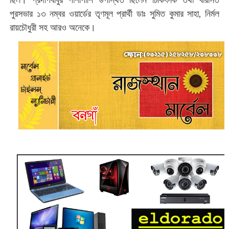
ছিল। প্রদীপবাবুর পাশাপাশি উপস্থিত ছিলেন চিকিৎসক তথা বারাসত
পুরসভার ১৩ নম্বর ওয়ার্ডের তৃণমূল প্রার্থী ডাঃ সুমিত কুমার সাহা, নির্মল
রায়চৌধুরী সহ আরও অনেকে।