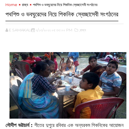
Home
রাজ্য
পথশিশু ও ভবঘুরেদের নিয়ে পিকনিক স্বেচ্ছাসেবী সংগঠনের
পথশিশু ও ভবঘুরেদের নিয়ে পিকনিক স্বেচ্ছাসেবী সংগঠনের
E SAMAKALIN
২/১৩/২০২২ ০৫:৩৩:০০ PM
,রাজ্য
‌
সৌদীপ ভট্টাচার্য :
শীতের দুপুরে রবিবার এক অন্যরকম পিকনিকের আয়োজন