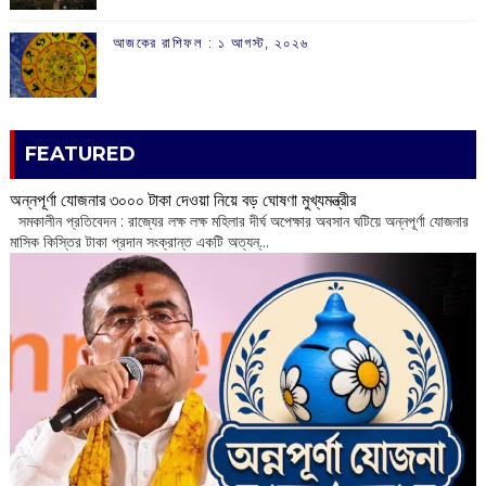
আজকের রাশিফল :‌ ‌‌১ আগস্ট, ২০২৬
FEATURED
অন্নপূর্ণা যোজনার ৩০০০ টাকা দেওয়া নিয়ে বড় ঘোষণা মুখ্যমন্ত্রীর
সমকালীন প্রতিবেদন : রাজ্যের লক্ষ লক্ষ মহিলার দীর্ঘ অপেক্ষার অবসান ঘটিয়ে অন্নপূর্ণা যোজনার
মাসিক কিস্তির টাকা প্রদান সংক্রান্ত একটি অত্যন্...