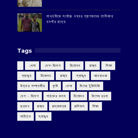
মাধ্যমিকে সর্বোচ্চ নম্বর প্রাপকদের তালিকায়
বনগাঁর ছাত্র
Tags
‌ খেলা
‌ দেশ-বিদেশ
‌ বিনোদন
‌ রাজ্য
‌ শিক্ষা
‌ স্বাস্থ্য
‌ বিনোদন
‌ রাজ্য
‌ স্বাস্থ্য
আবহাওয়া
উত্তর সম্পাদকীয়
কৃষি
খেলা
দিনের টুকিটাকি
দেশ - বিদেশ
পাঠকের কলম
বিনোদন
বিশেষ রচনা
ভ্রমন
রাজ্য
রান্নাবান্না
রাশিফল
শিক্ষা
সাহিত্য
স্বাস্থ্য