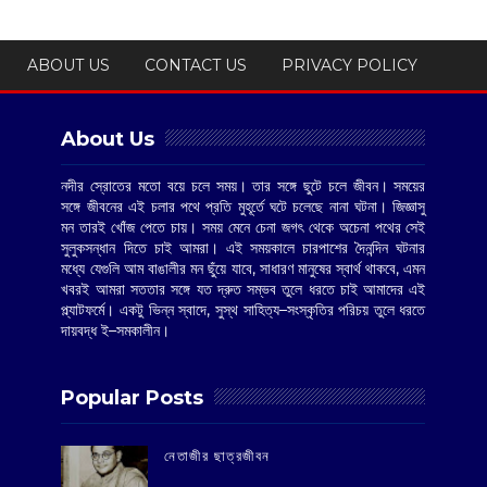
ABOUT US
CONTACT US
PRIVACY POLICY
About Us
নদীর স্রোতের মতো বয়ে চলে সময়। তার সঙ্গে ছুটে চলে জীবন। সময়ের
সঙ্গে জীবনের এই চলার পথে প্রতি মুহূর্তে ঘটে চলেছে নানা ঘটনা। জিজ্ঞাসু
মন তারই খোঁজ পেতে চায়। সময় মেনে চেনা জগৎ থেকে অচেনা পথের সেই
সুলুকসন্ধান দিতে চাই আমরা। এই সময়কালে চারপাশের দৈনন্দিন ঘটনার
মধ্যে যেগুলি আম বাঙালীর মন ছুঁয়ে যাবে, সাধারণ মানুষের স্বার্থ থাকবে, এমন
খবরই আমরা সততার সঙ্গে যত দ্রুত সম্ভব তুলে ধরতে চাই আমাদের এই
প্ল্যাটফর্মে। একটু ভিন্ন স্বাদে, সুস্থ সাহিত্য–সংস্কৃতির পরিচয় তুলে ধরতে
দায়বদ্ধ ই–সমকালীন।
Popular Posts
‌নেতাজীর ছাত্রজীবন