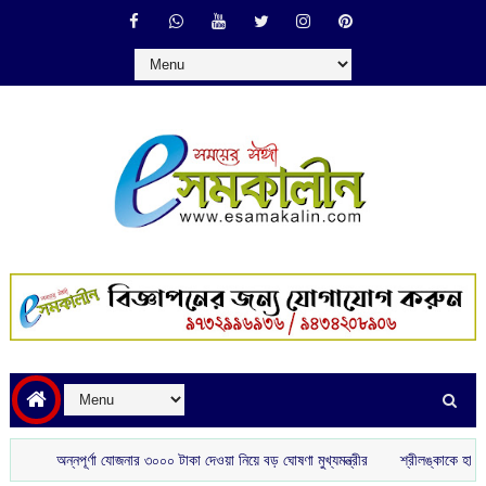
অন্নপূর্ণা যোজনার ৩০০০ টাকা দেওয়া নিয়ে বড় ঘোষণা মুখ্যমন্ত্রীর
শ্রীলঙ্কাকে হারাতে বিশেষ স