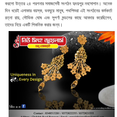
‌করলো উত্তর ২৪ পরগনার সমাজসেবী সংগঠন হৃদয়পুর নবসোপান। অনেক
দিন ধরেই এলাকার বয়স্ক, ভবঘুরে মানুষ, পথশিশুরা এই সংগঠনের কর্মকর্তা
রত্না রায়, সৌভিক ঘোষ এবং সুপর্ণা মন্ডলের কাছে আবদার করেছিলেন,
তাদের নিয়ে একটি পিকনিক করার জন্য।