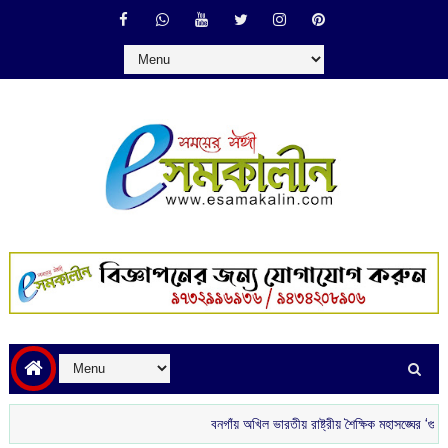
বনগাঁয় অখিল ভারতীয় রাষ্ট্রীয় শৈক্ষিক মহাসঙ্ঘের ‘গুরু বন্দন’