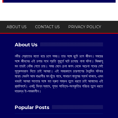
ABOUT US
CONTACT US
PRIVACY POLICY
About Us
নদীর স্রোতের মতো বয়ে চলে সময়। তার সঙ্গে ছুটে চলে জীবন। সময়ের
সঙ্গে জীবনের এই চলার পথে প্রতি মুহূর্তে ঘটে চলেছে নানা ঘটনা। জিজ্ঞাসু
মন তারই খোঁজ পেতে চায়। সময় মেনে চেনা জগৎ থেকে অচেনা পথের সেই
সুলুকসন্ধান দিতে চাই আমরা। এই সময়কালে চারপাশের দৈনন্দিন ঘটনার
মধ্যে যেগুলি আম বাঙালীর মন ছুঁয়ে যাবে, সাধারণ মানুষের স্বার্থ থাকবে, এমন
খবরই আমরা সততার সঙ্গে যত দ্রুত সম্ভব তুলে ধরতে চাই আমাদের এই
প্ল্যাটফর্মে। একটু ভিন্ন স্বাদে, সুস্থ সাহিত্য–সংস্কৃতির পরিচয় তুলে ধরতে
দায়বদ্ধ ই–সমকালীন।
Popular Posts