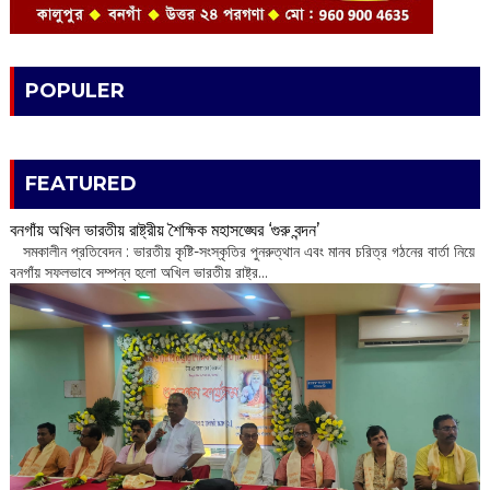
POPULER
FEATURED
বনগাঁয় অখিল ভারতীয় রাষ্ট্রীয় শৈক্ষিক মহাসঙ্ঘের ‘গুরু বন্দন’
​ সমকালীন প্রতিবেদন : ভারতীয় কৃষ্টি-সংস্কৃতির পুনরুত্থান এবং মানব চরিত্র গঠনের বার্তা নিয়ে
বনগাঁয় সফলভাবে সম্পন্ন হলো অখিল ভারতীয় রাষ্ট্র...