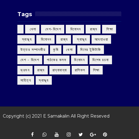
Tags
‌ খেলা
‌ দেশ-বিদেশ
‌ বিনোদন
‌ রাজ্য
‌ শিক্ষা
‌ স্বাস্থ্য
‌ বিনোদন
‌ রাজ্য
‌ স্বাস্থ্য
আবহাওয়া
উত্তর সম্পাদকীয়
কৃষি
খেলা
দিনের টুকিটাকি
দেশ - বিদেশ
পাঠকের কলম
বিনোদন
বিশেষ রচনা
ভ্রমন
রাজ্য
রান্নাবান্না
রাশিফল
শিক্ষা
সাহিত্য
স্বাস্থ্য
Copyright (c) 2021
E Samakalin
All Right Reseved