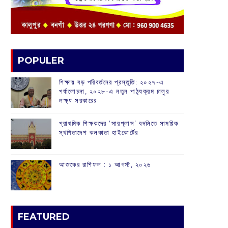
POPULER
শিক্ষায় বড় পরিবর্তনের প্রস্তুতি: ২০২৭-এ
পর্যালোচনা, ২০২৮-এ নতুন পাঠ্যক্রম চালুর
লক্ষ্য সরকারের
প্রাথমিক শিক্ষকদের ‘সারপ্লাস’ বদলিতে সাময়িক
স্থগিতাদেশ কলকাতা হাইকোর্টের
আজকের রাশিফল :‌ ‌‌১ আগস্ট, ২০২৬
FEATURED