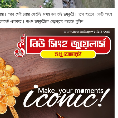
ছিল বোমা। আর সেই বোমা ফেটেই জখম হল ওই দুষ্কৃতী। তার হাতের একটি অংশ
রনগেট এলাকায়। জখম দুষ্কৃতীকে গ্রেপ্তার করেছে পুলিশ।