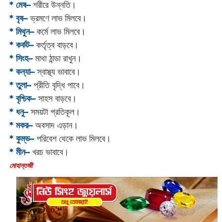
* মেষ–
শরীরে উন্নতি।
* বৃষ–
ভ্রমণে লাভ মিলবে।
* মিথুন–
কর্মে লাভ মিলবে।
* কর্কট–
কর্তৃত্ব বাড়বে।
* সিংহ–
মাথা ঠান্ডা রাখুন।
* কন্যা–
স্বাস্থ্য ভাবাবে।
* তুলা–
প্রীতি বৃদ্ধি পাবে।
* বৃশ্চিক–
সাহস বাড়বে।
* ধনু–
সময়টা প্রতিকূল।
* মকর–
অবসাদ এড়ান।‌
* কুম্ভ–
পরিবেশ থেকে লাভ মিলবে।
* মীন–
খরচ ভাবাবে।
‌মোহান্তজী‌‌‌‌‌‌‌‌‌‌‌‌‌‌‌‌‌