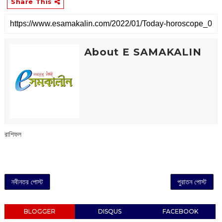
Share This
About E SAMAKALIN
রাশিফল
নবীনতর পোস্ট
পুরাতন পোস্ট
BLOGGER
DISQUS
FACEBOOK