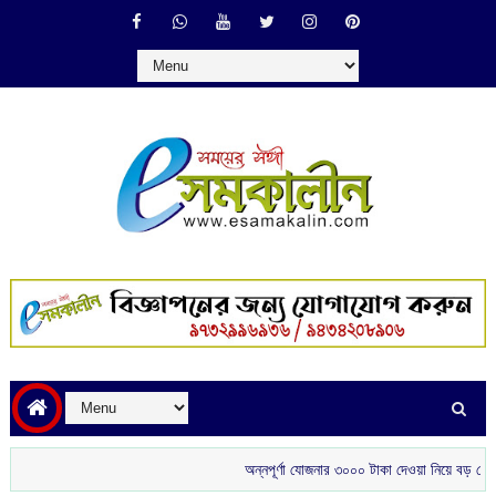
অন্নপূর্ণা যোজনার ৩০০০ টাকা দেওয়া নিয়ে বড় ঘোষণা মুখ্যমন