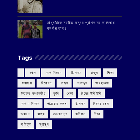
মাধ্যমিকে সর্বোচ্চ নম্বর প্রাপকদের তালিকায়
বনগাঁর ছাত্র
Tags
‌ খেলা
‌ দেশ-বিদেশ
‌ বিনোদন
‌ রাজ্য
‌ শিক্ষা
‌ স্বাস্থ্য
‌ বিনোদন
‌ রাজ্য
‌ স্বাস্থ্য
আবহাওয়া
উত্তর সম্পাদকীয়
কৃষি
খেলা
দিনের টুকিটাকি
দেশ - বিদেশ
পাঠকের কলম
বিনোদন
বিশেষ রচনা
ভ্রমন
রাজ্য
রান্নাবান্না
রাশিফল
শিক্ষা
সাহিত্য
স্বাস্থ্য