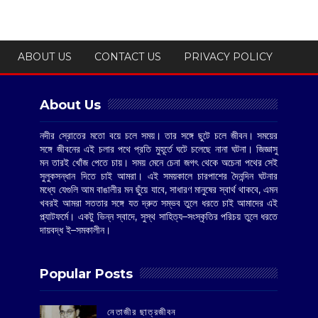
ABOUT US
CONTACT US
PRIVACY POLICY
About Us
নদীর স্রোতের মতো বয়ে চলে সময়। তার সঙ্গে ছুটে চলে জীবন। সময়ের
সঙ্গে জীবনের এই চলার পথে প্রতি মুহূর্তে ঘটে চলেছে নানা ঘটনা। জিজ্ঞাসু
মন তারই খোঁজ পেতে চায়। সময় মেনে চেনা জগৎ থেকে অচেনা পথের সেই
সুলুকসন্ধান দিতে চাই আমরা। এই সময়কালে চারপাশের দৈনন্দিন ঘটনার
মধ্যে যেগুলি আম বাঙালীর মন ছুঁয়ে যাবে, সাধারণ মানুষের স্বার্থ থাকবে, এমন
খবরই আমরা সততার সঙ্গে যত দ্রুত সম্ভব তুলে ধরতে চাই আমাদের এই
প্ল্যাটফর্মে। একটু ভিন্ন স্বাদে, সুস্থ সাহিত্য–সংস্কৃতির পরিচয় তুলে ধরতে
দায়বদ্ধ ই–সমকালীন।
Popular Posts
‌নেতাজীর ছাত্রজীবন