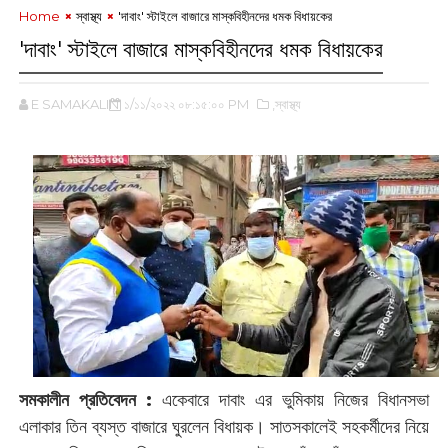
Home
‌স্বাস্থ্য
'দাবাং'‌ স্টাইলে বাজারে মাস্কবিহীনদের ধমক বিধায়কের
'দাবাং'‌ স্টাইলে বাজারে মাস্কবিহীনদের ধমক বিধায়কের
E SAMAKALIN
১/১১/২০২২ ০৮:১৫:০০ PM
,‌স্বাস্থ্য
সমকালীন প্রতিবেদন :
একেবারে দাবাং এর ভুমিকায় নিজের বিধানসভা
এলাকার তিন ব্যস্ত বাজারে ঘুরলেন ‌বিধায়ক। সাতসকালেই সহকর্মীদের নিয়ে