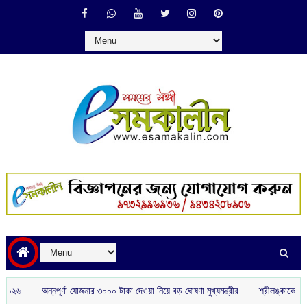
অন্নপূর্ণা যোজনার ৩০০০ টাকা দেওয়া নিয়ে বড় ঘোষণা মুখ্যমন্ত্রীর
শ্রীলঙ্কাকে হারাতে বিশেষ স