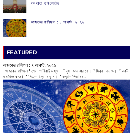
কলকাতা হাইকোর্টের
আজকের রাশিফল :‌ ‌‌১ আগস্ট, ২০২৬
FEATURED
আজকের রাশিফল :‌ ‌‌৭ আগস্ট, ২০২৬
‌ আজকের রাশিফল * মেষ– পারিবারিক সুখ। * বৃষ– জ্ঞান হারানো। * মিথুন– বদনাম। * কর্কট–
সামাজিক কাজ। * সিংহ– চিন্তা বাড়বে। * কন্যা– লিভারের...