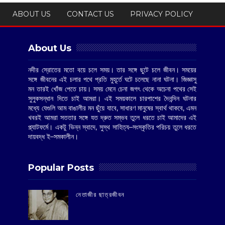
ABOUT US
CONTACT US
PRIVACY POLICY
About Us
নদীর স্রোতের মতো বয়ে চলে সময়। তার সঙ্গে ছুটে চলে জীবন। সময়ের
সঙ্গে জীবনের এই চলার পথে প্রতি মুহূর্তে ঘটে চলেছে নানা ঘটনা। জিজ্ঞাসু
মন তারই খোঁজ পেতে চায়। সময় মেনে চেনা জগৎ থেকে অচেনা পথের সেই
সুলুকসন্ধান দিতে চাই আমরা। এই সময়কালে চারপাশের দৈনন্দিন ঘটনার
মধ্যে যেগুলি আম বাঙালীর মন ছুঁয়ে যাবে, সাধারণ মানুষের স্বার্থ থাকবে, এমন
খবরই আমরা সততার সঙ্গে যত দ্রুত সম্ভব তুলে ধরতে চাই আমাদের এই
প্ল্যাটফর্মে। একটু ভিন্ন স্বাদে, সুস্থ সাহিত্য–সংস্কৃতির পরিচয় তুলে ধরতে
দায়বদ্ধ ই–সমকালীন।
Popular Posts
‌নেতাজীর ছাত্রজীবন