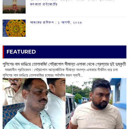
কলকাতা হাইকোর্টের
আজকের রাশিফল :‌ ‌‌১ আগস্ট, ২০২৬
FEATURED
পুলিশের নাম ভাঙিয়ে তোলাবাজি! পেট্রাপোল সীমান্ত এলাকা থেকে গ্রেপ্তার দুই দুষ্কৃতী
সমকালীন প্রতিবেদন : পেট্রাপোল আন্তর্জাতিক সীমান্ত সংলগ্ন এলাকায় দীর্ঘদিন ধরে চলা
পুলিশের নাম ভাঙিয়ে তোলাবাজির চক্রের পর্দাফাঁস করল স্থানী...