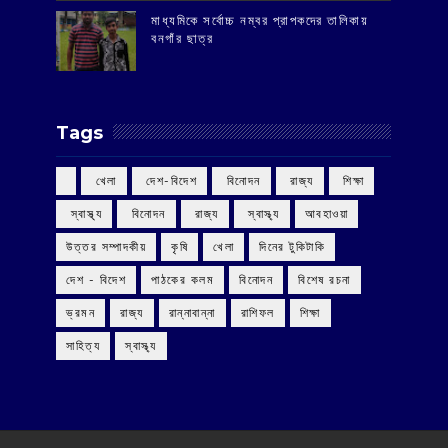
মাধ্যমিকে সর্বোচ্চ নম্বর প্রাপকদের তালিকায়
বনগাঁর ছাত্র
Tags
‌ খেলা
‌ দেশ-বিদেশ
‌ বিনোদন
‌ রাজ্য
‌ শিক্ষা
‌ স্বাস্থ্য
‌ বিনোদন
‌ রাজ্য
‌ স্বাস্থ্য
আবহাওয়া
উত্তর সম্পাদকীয়
কৃষি
খেলা
দিনের টুকিটাকি
দেশ - বিদেশ
পাঠকের কলম
বিনোদন
বিশেষ রচনা
ভ্রমন
রাজ্য
রান্নাবান্না
রাশিফল
শিক্ষা
সাহিত্য
স্বাস্থ্য