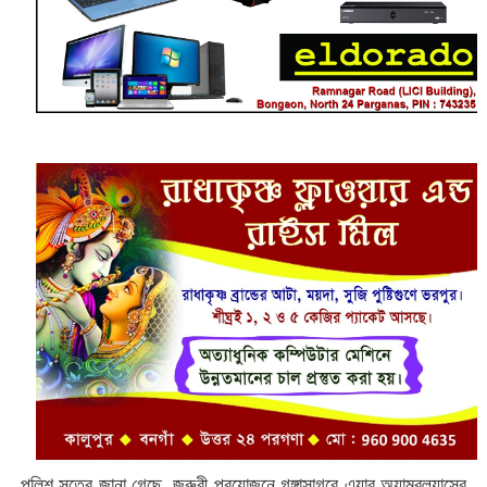
পুলিশ সূত্রে জানা গেছে, জরুরী প্রয়োজনে গঙ্গাসাগরে এয়ার অ্যাম্বুল্যান্সের