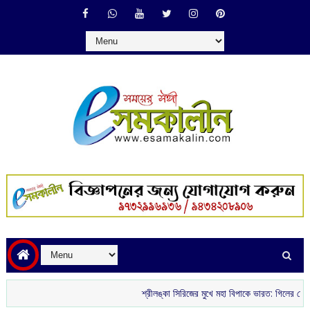
শ্রীলঙ্কা সিরিজের মুখে মহা বিপাকে ভারত: গিলের চোট ও বো