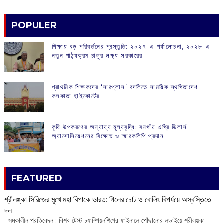
POPULER
শিক্ষায় বড় পরিবর্তনের প্রস্তুতি: ২০২৭-এ পর্যালোচনা, ২০২৮-এ
নতুন পাঠ্যক্রম চালুর লক্ষ্য সরকারের
প্রাথমিক শিক্ষকদের ‘সারপ্লাস’ বদলিতে সাময়িক স্থগিতাদেশ
কলকাতা হাইকোর্টের
কৃষি উপকরণের অন্যায্য মূল্যবৃদ্ধি: বনগাঁয় এগ্রি ডিলার্স
অ্যাসোসিয়েশনের বিক্ষোভ ও স্মারকলিপি প্রদান
FEATURED
শ্রীলঙ্কা সিরিজের মুখে মহা বিপাকে ভারত: গিলের চোট ও বোলিং বিপর্যয়ে অস্বস্তিতে
দল
‌ সমকালীন প্রতিবেদন : বিশ্ব টেস্ট চ্যাম্পিয়নশিপের ফাইনালে পৌঁছানোর লড়াইয়ে শ্রীলঙ্কা