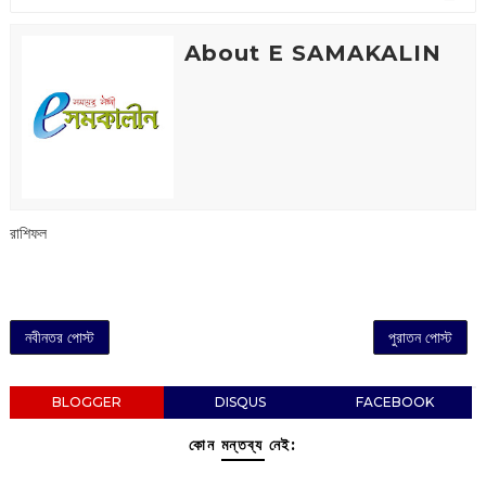
About E SAMAKALIN
রাশিফল
নবীনতর পোস্ট
পুরাতন পোস্ট
BLOGGER
DISQUS
FACEBOOK
কোন মন্তব্য নেই: