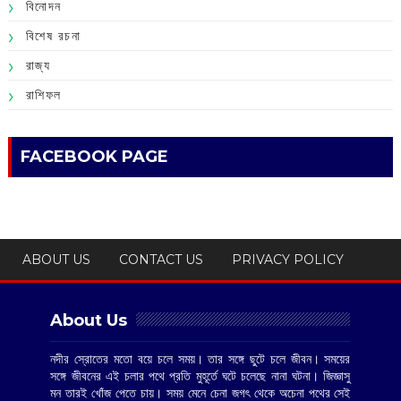
বিনোদন
বিশেষ রচনা
রাজ্য
রাশিফল
FACEBOOK PAGE
ABOUT US
CONTACT US
PRIVACY POLICY
About Us
নদীর স্রোতের মতো বয়ে চলে সময়। তার সঙ্গে ছুটে চলে জীবন। সময়ের
সঙ্গে জীবনের এই চলার পথে প্রতি মুহূর্তে ঘটে চলেছে নানা ঘটনা। জিজ্ঞাসু
মন তারই খোঁজ পেতে চায়। সময় মেনে চেনা জগৎ থেকে অচেনা পথের সেই