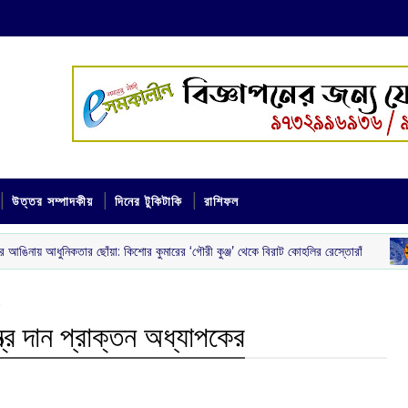
উত্তর সম্পাদকীয়
দিনের টুকিটাকি
রাশিফল
ছোঁয়া: কিশোর কুমারের ‘গৌরী কুঞ্জ’ থেকে বিরাট কোহলির রেস্তোরাঁ
আজক
রাশিফল
যন্ত্র দান প্রাক্তন অধ্যাপকের