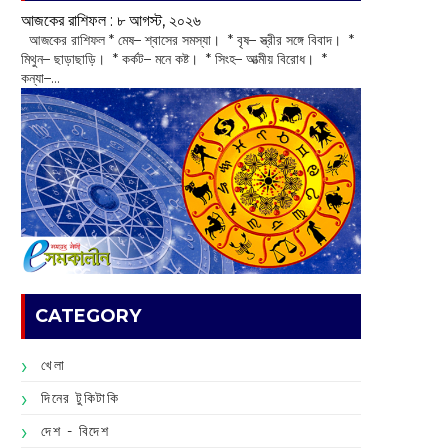
আজকের রাশিফল :‌ ‌‌৮ আগস্ট, ২০২৬
‌ আজকের রাশিফল * মেষ– শ্বাসের সমস্যা। * বৃষ– স্ত্রীর সঙ্গে বিবাদ। *
মিথুন– ছাড়াছাড়ি। * কর্কট– মনে কষ্ট। * সিংহ– আত্মীয় বিরোধ। *
কন্যা–...
CATEGORY
খেলা
দিনের টুকিটাকি
দেশ - বিদেশ