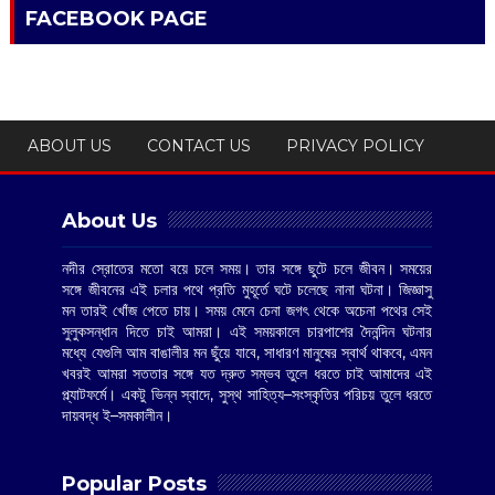
FACEBOOK PAGE
ABOUT US
CONTACT US
PRIVACY POLICY
About Us
নদীর স্রোতের মতো বয়ে চলে সময়। তার সঙ্গে ছুটে চলে জীবন। সময়ের
সঙ্গে জীবনের এই চলার পথে প্রতি মুহূর্তে ঘটে চলেছে নানা ঘটনা। জিজ্ঞাসু
মন তারই খোঁজ পেতে চায়। সময় মেনে চেনা জগৎ থেকে অচেনা পথের সেই
সুলুকসন্ধান দিতে চাই আমরা। এই সময়কালে চারপাশের দৈনন্দিন ঘটনার
মধ্যে যেগুলি আম বাঙালীর মন ছুঁয়ে যাবে, সাধারণ মানুষের স্বার্থ থাকবে, এমন
খবরই আমরা সততার সঙ্গে যত দ্রুত সম্ভব তুলে ধরতে চাই আমাদের এই
প্ল্যাটফর্মে। একটু ভিন্ন স্বাদে, সুস্থ সাহিত্য–সংস্কৃতির পরিচয় তুলে ধরতে
দায়বদ্ধ ই–সমকালীন।
Popular Posts