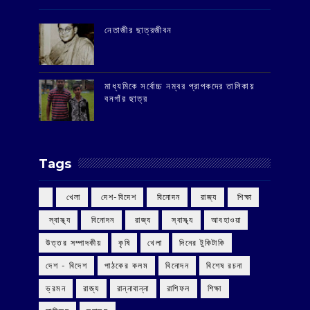
‌নেতাজীর ছাত্রজীবন
মাধ্যমিকে সর্বোচ্চ নম্বর প্রাপকদের তালিকায়
বনগাঁর ছাত্র
Tags
‌ খেলা
‌ দেশ-বিদেশ
‌ বিনোদন
‌ রাজ্য
‌ শিক্ষা
‌ স্বাস্থ্য
‌ বিনোদন
‌ রাজ্য
‌ স্বাস্থ্য
আবহাওয়া
উত্তর সম্পাদকীয়
কৃষি
খেলা
দিনের টুকিটাকি
দেশ - বিদেশ
পাঠকের কলম
বিনোদন
বিশেষ রচনা
ভ্রমন
রাজ্য
রান্নাবান্না
রাশিফল
শিক্ষা