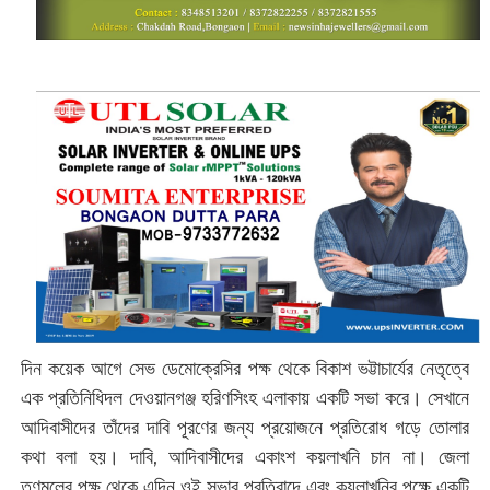
দিন কয়েক আগে সেভ ডেমোক্রেসির পক্ষ থেকে বিকাশ ভট্টাচার্যের নেতৃত্বে
এক প্রতিনিধিদল দেওয়ানগঞ্জ হরিণসিংহ এলাকায় একটি সভা করে। সেখানে
আদিবাসীদের তাঁদের দাবি পূরণের জন্য প্রয়োজনে প্রতিরোধ গড়ে তোলার
কথা বলা হয়। দাবি, আদিবাসীদের একাংশ কয়লাখনি চান না। জেলা
তৃণমূলের পক্ষ থেকে এদিন ওই সভার প্রতিবাদে এবং কয়লাখনির পক্ষে একটি