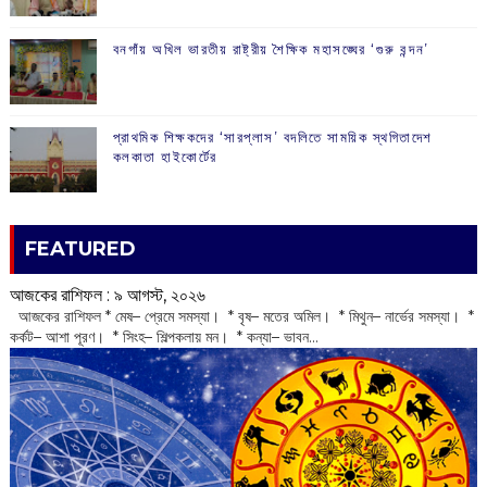
বনগাঁয় অখিল ভারতীয় রাষ্ট্রীয় শৈক্ষিক মহাসঙ্ঘের ‘গুরু বন্দন’
প্রাথমিক শিক্ষকদের ‘সারপ্লাস’ বদলিতে সাময়িক স্থগিতাদেশ
কলকাতা হাইকোর্টের
FEATURED
আজকের রাশিফল :‌ ‌‌৯ আগস্ট, ২০২৬
‌ আজকের রাশিফল * মেষ– প্রেমে সমস্যা। * বৃষ– মতের অমিল। * মিথুন– নার্ভের সমস্যা। *
কর্কট– আশা পূরণ। * সিংহ– শিল্পকলায় মন। * কন্যা– ভাবন...