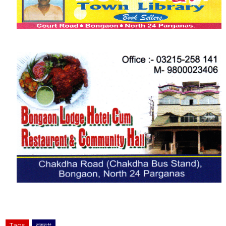
Tags
রাজ্য#