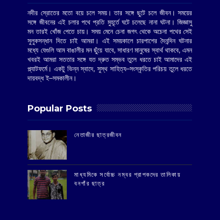
নদীর স্রোতের মতো বয়ে চলে সময়। তার সঙ্গে ছুটে চলে জীবন। সময়ের
সঙ্গে জীবনের এই চলার পথে প্রতি মুহূর্তে ঘটে চলেছে নানা ঘটনা। জিজ্ঞাসু
মন তারই খোঁজ পেতে চায়। সময় মেনে চেনা জগৎ থেকে অচেনা পথের সেই
সুলুকসন্ধান দিতে চাই আমরা। এই সময়কালে চারপাশের দৈনন্দিন ঘটনার
মধ্যে যেগুলি আম বাঙালীর মন ছুঁয়ে যাবে, সাধারণ মানুষের স্বার্থ থাকবে, এমন
খবরই আমরা সততার সঙ্গে যত দ্রুত সম্ভব তুলে ধরতে চাই আমাদের এই
প্ল্যাটফর্মে। একটু ভিন্ন স্বাদে, সুস্থ সাহিত্য–সংস্কৃতির পরিচয় তুলে ধরতে
দায়বদ্ধ ই–সমকালীন।
Popular Posts
‌নেতাজীর ছাত্রজীবন
মাধ্যমিকে সর্বোচ্চ নম্বর প্রাপকদের তালিকায়
বনগাঁর ছাত্র