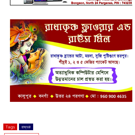
Tags
রাজ্য#