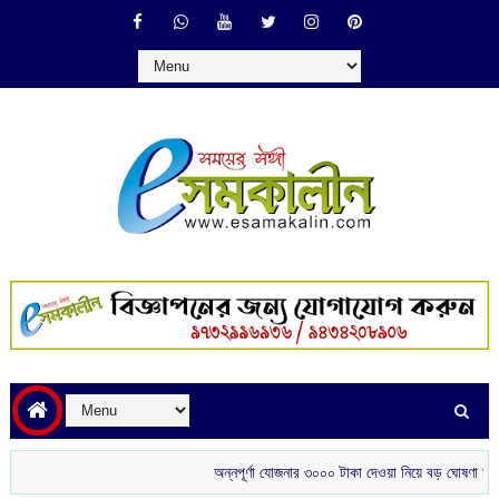
অন্নপূর্ণা যোজনার ৩০০০ টাকা দেওয়া নিয়ে বড় ঘোষণা মুখ্যমন্ত্রীর