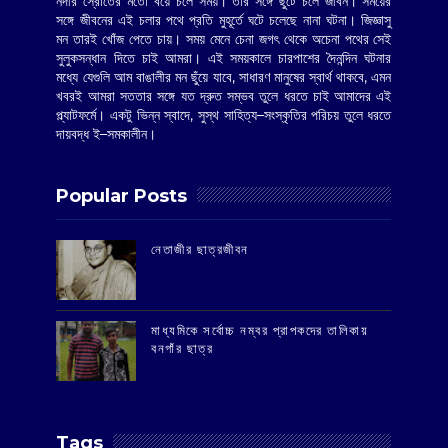
নদীর স্রোতের মতো বয়ে চলে সময়। তার সঙ্গে ছুটে চলে জীবন। সময়ের
সঙ্গে জীবনের এই চলার পথে প্রতি মুহূর্তে ঘটে চলেছে নানা ঘটনা। জিজ্ঞাসু
মন তারই খোঁজ পেতে চায়। সময় মেনে চেনা জগৎ থেকে অচেনা পথের সেই
সুলুকসন্ধান দিতে চাই আমরা। এই সময়কালে চারপাশের দৈনন্দিন ঘটনার
মধ্যে যেগুলি আম বাঙালীর মন ছুঁয়ে যাবে, সাধারণ মানুষের স্বার্থ থাকবে, এমন
খবরই আমরা সততার সঙ্গে যত দ্রুত সম্ভব তুলে ধরতে চাই আমাদের এই
প্ল্যাটফর্মে। একটু ভিন্ন স্বাদে, সুস্থ সাহিত্য–সংস্কৃতির পরিচয় তুলে ধরতে
দায়বদ্ধ ই–সমকালীন।
Popular Posts
‌নেতাজীর ছাত্রজীবন
মাধ্যমিকে সর্বোচ্চ নম্বর প্রাপকদের তালিকায়
বনগাঁর ছাত্র
Tags