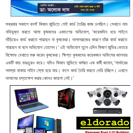
শুক্রবার সকালে বনগাঁ কিষান মান্ডিতে সেই কার্ড তৈরির কাজ চলছিল। সেখানে নাম
নথিভূক্ত করতে আসা কৃষকদের একাংশের অভিযোগ, 'কয়েকদিন ধরে লাইনে
দাঁড়িয়েও কার্ড করাতে পারছেন না কৃষকেরা। দালালরাজের কারণে তাঁরা কার্ড করাতে
পারছেন না বলে অভিযোগ তোলেন।' ‌এই অভিযোগ তুলে এদিন কিষাণ মান্ডির ভেতরে
বিক্ষোভ দেখাতে শুরু করেন কৃষকেরা। ক্ষিপ্ত কৃষকদের কয়েকজন অফিসের জালনার
একটি কাচ ভাঙচুরও করে। যদিও কিষান মান্ডিতে কর্মরত এক কর্মী জানান, 'সার্ভারের
সমস্যা থাকায় লাইন স্লো হয়ে যায়। ফলে কার্ড তৈরি করতে দেরি হচ্ছিল। এখানে
দালালের হস্তক্ষেপ করার কোনও জায়গা নেই।'‌