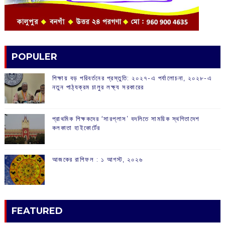
POPULER
শিক্ষায় বড় পরিবর্তনের প্রস্তুতি: ২০২৭-এ পর্যালোচনা, ২০২৮-এ
নতুন পাঠ্যক্রম চালুর লক্ষ্য সরকারের
প্রাথমিক শিক্ষকদের ‘সারপ্লাস’ বদলিতে সাময়িক স্থগিতাদেশ
কলকাতা হাইকোর্টের
আজকের রাশিফল :‌ ‌‌১ আগস্ট, ২০২৬
FEATURED