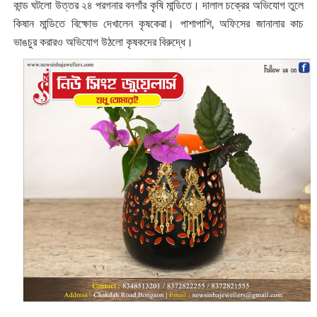
কান্ড ঘটলো উত্তর ২৪ পরগনার বনগাঁর কৃষি মান্ডিতে। দালাল চক্রের অভিযোগ তুলে
কিষান মান্ডিতে বিক্ষোভ দেখালেন কৃষকেরা। পাশাপাশি, অফিসের জানালার কাচ
ভাঙচুর করারও অভিযোগ উঠলো কৃষকদের বিরুদ্ধে।