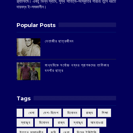
প্ল্যাটফর্মে। একটু ভিন্ন স্বাদে, সুস্থ সাহিত্য–সংস্কৃতির পরিচয় তুলে ধরতে
দায়বদ্ধ ই–সমকালীন।
Popular Posts
‌নেতাজীর ছাত্রজীবন
মাধ্যমিকে সর্বোচ্চ নম্বর প্রাপকদের তালিকায়
বনগাঁর ছাত্র
Tags
‌ খেলা
‌ দেশ-বিদেশ
‌ বিনোদন
‌ রাজ্য
‌ শিক্ষা
‌ স্বাস্থ্য
‌ বিনোদন
‌ রাজ্য
‌ স্বাস্থ্য
আবহাওয়া
উত্তর সম্পাদকীয়
কৃষি
খেলা
দিনের টুকিটাকি