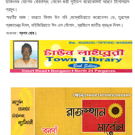
চিকিৎসক যোশেফ বেবিনস্কি; নোবেল জয়ী সুইডিশ বায়োকেমিস্ট আরনে টিসেলিয়াস
প্রমুখ।
স্মরণীয় আজ :
ভারতে মিলাদ উন নবি ,কম্বোডিয়াতে করোনেশন ডে, তুরস্কে
প্রজাতন্ত্র দিবস, নাইজিরিয়াতে ঈদ এল মৌলাদ , ব্রাজিলে জাতীয় ব্যাঙ্ক দিবস।
সংকলক :
স্বপন ঘো
ষ
।