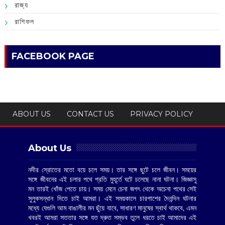
রাজ্য
রাশিফল
FACEBOOK PAGE
ABOUT US
CONTACT US
PRIVACY POLICY
About Us
নদীর স্রোতের মতো বয়ে চলে সময়। তার সঙ্গে ছুটে চলে জীবন। সময়ের
সঙ্গে জীবনের এই চলার পথে প্রতি মুহূর্তে ঘটে চলেছে নানা ঘটনা। জিজ্ঞাসু
মন তারই খোঁজ পেতে চায়। সময় মেনে চেনা জগৎ থেকে অচেনা পথের সেই
সুলুকসন্ধান দিতে চাই আমরা। এই সময়কালে চারপাশের দৈনন্দিন ঘটনার
মধ্যে যেগুলি আম বাঙালীর মন ছুঁয়ে যাবে, সাধারণ মানুষের স্বার্থ থাকবে, এমন
খবরই আমরা সততার সঙ্গে যত দ্রুত সম্ভব তুলে ধরতে চাই আমাদের এই