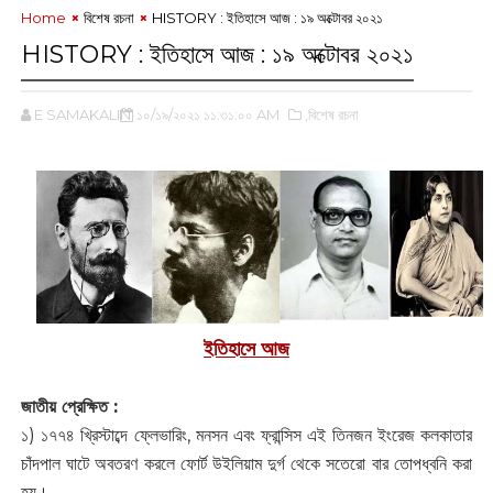
Home
বিশেষ রচনা
HISTORY : ইতিহাসে আজ : ১৯ অক্টোবর ২০২১
HISTORY : ইতিহাসে আজ : ১৯ অক্টোবর ২০২১
E SAMAKALIN
১০/১৯/২০২১ ১১:৩১:০০ AM
,বিশেষ রচনা
ইতিহাসে আজ
জাতীয় প্রেক্ষিত :
১) ১৭৭৪ খ্রিস্টাব্দে ফ্লেভারিং, মনসন এবং ফ্রান্সিস এই তিনজন ইংরেজ কলকাতার
চাঁদপাল ঘাটে অবতরণ করলে ফোর্ট উইলিয়াম দুর্গ থেকে সতেরো বার তোপধ্বনি করা
হয়।