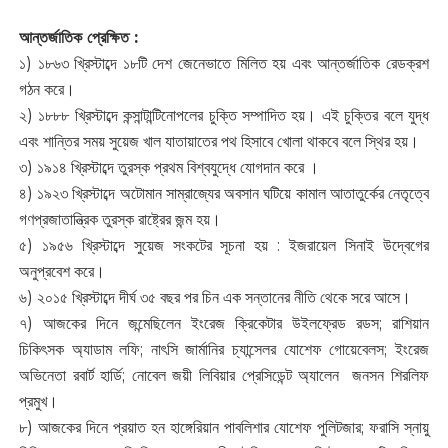
আন্তর্জাতিক প্রেক্ষিত :
১) ১৮৬৩ খ্রিস্টাব্দে ১৮টি দেশ জেনেভাতে মিলিত হয় এবং আন্তর্জাতিক রেডক্রশ
গঠন করে।
২) ১৮৮৮ খ্রিস্টাব্দে কন্সান্টান্টিনোপলের চুক্তি সম্পাদিত হয়। এই চুক্তির বলে যুদ্ধ
এবং শান্তির সময় সুয়েজ খাল যাতায়াতের পথ হিসাবে খোলা থাকবে বলে স্থির হয়।
৩) ১৯১৪ খ্রিস্টাব্দে তুরস্ক প্রথম বিশ্বযুদ্ধে যোগদান করে ।
৪‌) ১৯২৩ খ্রিস্টাব্দে অটোমান সাম্রাজ্যের অবসান ঘটিয়ে কামাল আতাতুর্কের নেতৃত্বে
গণপ্রজাতান্ত্রিক তুরস্ক রাষ্ট্রের জন্ম হয়।
৫) ১৯৫৬ খ্রিস্টাব্দে সুয়েজ সংকটের সূচনা হয় : ইজরায়েল সিনাই উদ্বেগের
অনুপ্রবেশ করে।
৬) ২০১৫ খ্রিস্টাব্দে দীর্ঘ ৩৫ বছর পর চিন এক সন্তানের নীতি থেকে সরে আসে।
৭) আজকের দিনে জন্মেছিলেন ইংরেজ ক্রিকেটার উইলফ্রেড রডস; রাশিয়ান
চিকিৎসক অ্যাডাম লফি; নাৎসি জার্মানির চ্যান্সেলর যোশেফ গোয়েবেলস; ইংরেজ
অভিনেতা রবার্ট হার্ডি; নোবেল জয়ী লিবিয়ার প্রেসিডেন্ট অ্যালেন জনসন শিরলিফ
প্রমুখ।
৮) আজকের দিনে প্রয়াত হন হাঙ্গেরিয়ান পাবলিশার যোশেফ পুলিটজার; ফরাসি স্নায়ু