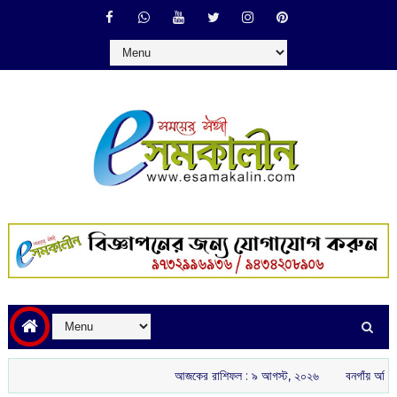
আজকের রাশিফল :‌ ‌‌৯ আগস্ট, ২০২৬
বনগাঁয় অখিল ভারতীয় রাষ্ট