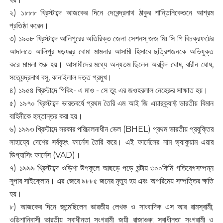
২) ১৮৮৮ খ্রিস্টাব্দে আজকের দিনে দেবেন্দ্রনাথ ঠাকুর শান্তিনিকেতনে আশ্রম
প্রতিষ্ঠা করেন।
৩) ১৯০৮ খ্রিস্টাব্দে আলিপুরের অতিরিক্ত জেলা সেশনস্ জজ মিঃ সি পি বিচক্রফটের
আদালতে আলিপুর ষড়যন্ত্র বোমা মামলার আসামী হিসাবে ছত্রিশজনকে অভিযুক্ত
করে মামলা শুরু হয়। আসামীদের মধ্যে অন্যতম ছিলেন অরবিন্দ ঘোষ, বারীন ঘোষ,
সত্যেন্দ্রনাথ বসু, কানাইলাল দত্ত প্রমুখ।
৪) ১৯৫৪ খ্রিস্টাব্দে পিকিং- এ মাও - সে তুং এর জওহরলাল নেহেরুর সাক্ষাত হয়।
৫) ১৯৭০ খ্রিস্টাব্দে ভারতবর্ষে প্রথম তৈরি এম আই জি এয়ারক্র্যাফ্ট ভারতীয় বিমান
বাহিনীকে হস্তান্তর করা হয়।
৬) ১৯৯৩ খ্রিস্টাব্দে সরকার পরিচালনাধীন ভেল (BHEL) প্রথম ভারতীয় প্রযুক্তির
সাহায্যে দেশের সর্ববৃহৎ ফার্নেস তৈরি করে। এই ফার্নেসের নাম ভ্যাকুয়াম এয়ার
ডিগ্যাসিং ফার্নেস (VAD)।
৭) ১৯৯৯ খ্রিস্টাব্দে ওড়িশা উপকূলে আছড়ে পড়ে ঘন্টায় ৩০০কিমি গতিবেগসম্পন্ন
সুপার সাইক্লোন। এর জেরে ৯৮৮৫ জনের মৃত্যু হয় এবং অপরিমেয় সম্পত্তির ক্ষতি
হয়।
৮) আজকের দিনে জন্মেছিলেন ভারতীয় লেখক ও সাংবাদিক এস আর রামস্বামী;
ওড়িশানিবাসী ভারতীয় স্বাধীনতা সংগ্রামী জয়ী রাজাগুরু; স্বাধীনতা সংগ্রামী ও