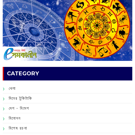
CATEGORY
খেলা
দিনের টুকিটাকি
দেশ - বিদেশ
বিনোদন
বিশেষ রচনা