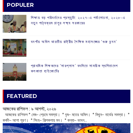
POPULER
শিক্ষায় বড় পরিবর্তনের প্রস্তুতি: ২০২৭-এ পর্যালোচনা, ২০২৮-এ
নতুন পাঠ্যক্রম চালুর লক্ষ্য সরকারের
বনগাঁয় অখিল ভারতীয় রাষ্ট্রীয় শৈক্ষিক মহাসঙ্ঘের ‘গুরু বন্দন’
প্রাথমিক শিক্ষকদের ‘সারপ্লাস’ বদলিতে সাময়িক স্থগিতাদেশ
কলকাতা হাইকোর্টের
FEATURED
আজকের রাশিফল :‌ ‌‌৯ আগস্ট, ২০২৬
‌ আজকের রাশিফল * মেষ– প্রেমে সমস্যা। * বৃষ– মতের অমিল। * মিথুন– নার্ভের সমস্যা। *
কর্কট– আশা পূরণ। * সিংহ– শিল্পকলায় মন। * কন্যা– ভাবন...