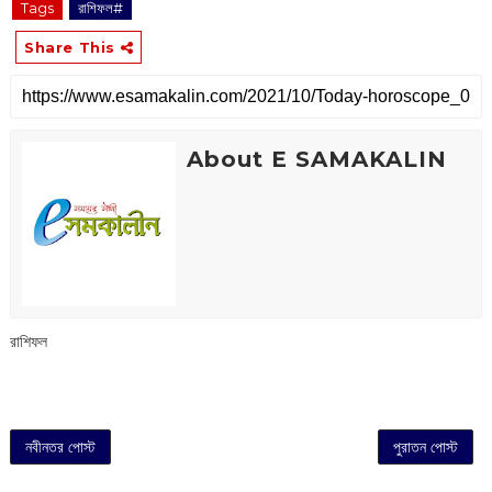
Tags
রাশিফল#
Share This
About E SAMAKALIN
রাশিফল
নবীনতর পোস্ট
পুরাতন পোস্ট