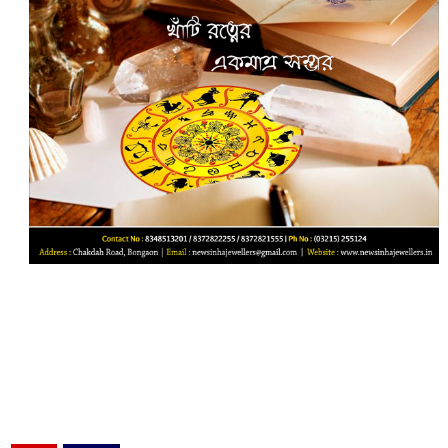
‌‌‌‌‌‌‌‌‌‌‌‌‌‌‌‌‌‌‌‌‌‌‌‌‌‌‌‌‌ ‌‌‌‌‌‌‌‌‌‌‌‌‌‌‌‌‌‌‌‌‌‌‌‌‌‌‌‌