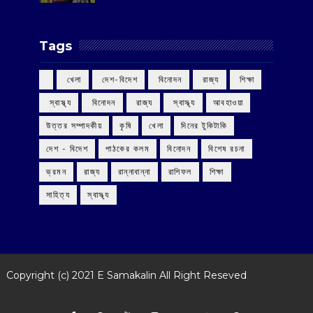
Tags
‌ খেলা
‌ দেশ-বিদেশ
‌ বিনোদন
‌ রাজ্য
‌ শিক্ষা
‌ স্বাস্থ্য
‌ বিনোদন
‌ রাজ্য
‌ স্বাস্থ্য
আবহাওয়া
উত্তর সম্পাদকীয়
কৃষি
খেলা
দিনের টুকিটাকি
দেশ - বিদেশ
পাঠকের কলম
বিনোদন
বিশেষ রচনা
ভ্রমন
রাজ্য
রান্নাবান্না
রাশিফল
শিক্ষা
সাহিত্য
স্বাস্থ্য
Copyright (c) 2021
E Samakalin
All Right Reseved