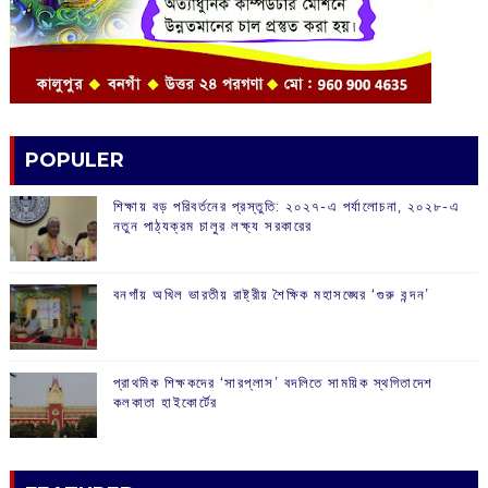
POPULER
শিক্ষায় বড় পরিবর্তনের প্রস্তুতি: ২০২৭-এ পর্যালোচনা, ২০২৮-এ
নতুন পাঠ্যক্রম চালুর লক্ষ্য সরকারের
বনগাঁয় অখিল ভারতীয় রাষ্ট্রীয় শৈক্ষিক মহাসঙ্ঘের ‘গুরু বন্দন’
প্রাথমিক শিক্ষকদের ‘সারপ্লাস’ বদলিতে সাময়িক স্থগিতাদেশ
কলকাতা হাইকোর্টের