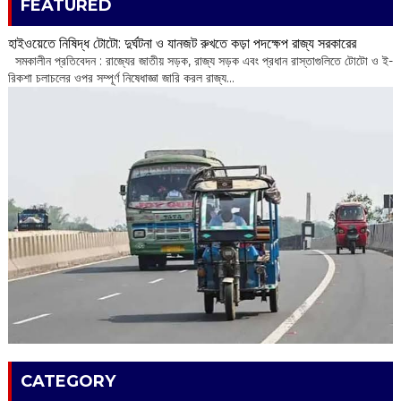
FEATURED
হাইওয়েতে নিষিদ্ধ টোটো: দুর্ঘটনা ও যানজট রুখতে কড়া পদক্ষেপ রাজ্য সরকারের
সমকালীন প্রতিবেদন : রাজ্যের জাতীয় সড়ক, রাজ্য সড়ক এবং প্রধান রাস্তাগুলিতে টোটো ও ই-
রিকশা চলাচলের ওপর সম্পূর্ণ নিষেধাজ্ঞা জারি করল রাজ্য...
CATEGORY