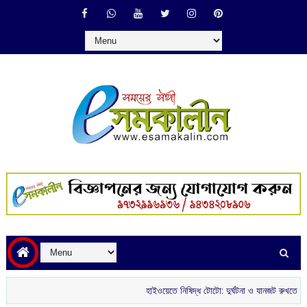
হাইওয়েতে নিষিদ্ধ টোটো: দুর্ঘটনা ও যানজট রুখতে কড়া পদক