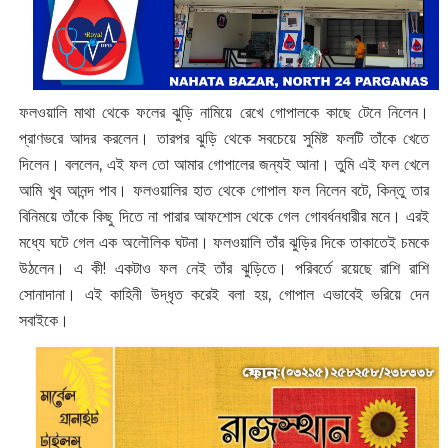
ফলওয়ালি মাথা থেকে ফলের ঝুড়ি নামিয়ে রেখে গোপালকে কাছে টেনে নিলেন।
প্রাণভরে আদর করলেন। তারপর ঝুড়ি থেকে সবচেয়ে সুমিষ্ট ফলটি তাঁকে খেতে
দিলেন। বললেন, এই ফল তো আমার গোপালের জন্যই আনা। তুমি এই ফল খেলে
আমি খুব আনন্দ পাব। ফলওয়ালির হাত থেকে গোপাল ফল নিলেন বটে, কিন্তু তার
বিনিময়ে তাঁকে কিছু দিতে না পারার আফশোস থেকে গেল গোবর্ধনধারীর মনে। এরই
মধ্যে ঘটে গেল এক অলৌলিক ঘটনা। ফলওয়ালি তাঁর ঝুড়ির দিকে তাকাতেই চমকে
উঠলেন। এ কী! একটাও ফল নেই তাঁর ঝুড়িতে। পরিবর্তে রয়েছে রাশি রাশি
সোনাদানা। এই কাহিনী উদ্ধৃত করেই বলা হয়, গোপাল এভাবেই ভরিয়ে দেন
সবাইকে।