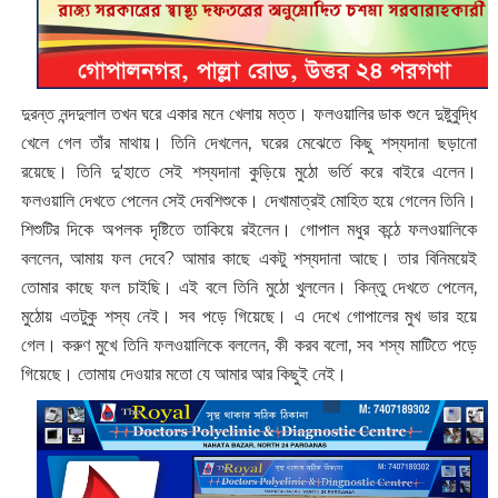
দুরন্ত নন্দদুলাল তখন ঘরে একার মনে খেলায় মত্ত। ফলওয়ালির ডাক শুনে দুষ্টুবুদ্ধি
খেলে গেল তাঁর মাথায়। তিনি দেখলেন, ঘরের মেঝেতে কিছু শস্যদানা ছড়ানো
রয়েছে। তিনি দু'হাতে সেই শস্যদানা কুড়িয়ে মুঠো ভর্তি করে বাইরে এলেন।
ফলওয়ালি দেখতে পেলেন সেই দেবশিশুকে। দেখামাত্রই মোহিত হয়ে গেলেন তিনি।
শিশুটির দিকে অপলক দৃষ্টিতে তাকিয়ে রইলেন। গোপাল মধুর কন্ঠে ফলওয়ালিকে
বললেন, আমায় ফল দেবে? আমার কাছে একটু শস্যদানা আছে। তার বিনিময়েই
তোমার কাছে ফল চাইছি। এই বলে তিনি মুঠো খুললেন। কিন্তু দেখতে পেলেন,
মুঠোয় এতটুকু শস্য নেই। সব পড়ে গিয়েছে। এ দেখে গোপালের মুখ ভার হয়ে
গেল। করুণ মুখে তিনি ফলওয়ালিকে বললেন, কী করব বলো, সব শস্য মাটিতে পড়ে
গিয়েছে। তোমায় দেওয়ার মতো যে আমার আর কিছুই নেই।