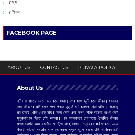
রাজ্য
রাশিফল
FACEBOOK PAGE
ABOUT US
CONTACT US
PRIVACY POLICY
About Us
নদীর স্রোতের মতো বয়ে চলে সময়। তার সঙ্গে ছুটে চলে জীবন। সময়ের
সঙ্গে জীবনের এই চলার পথে প্রতি মুহূর্তে ঘটে চলেছে নানা ঘটনা। জিজ্ঞাসু
মন তারই খোঁজ পেতে চায়। সময় মেনে চেনা জগৎ থেকে অচেনা পথের সেই
সুলুকসন্ধান দিতে চাই আমরা। এই সময়কালে চারপাশের দৈনন্দিন ঘটনার
মধ্যে যেগুলি আম বাঙালীর মন ছুঁয়ে যাবে, সাধারণ মানুষের স্বার্থ থাকবে, এমন
খবরই আমরা সততার সঙ্গে যত দ্রুত সম্ভব তুলে ধরতে চাই আমাদের এই