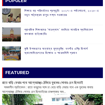
POPULER
শিক্ষায় বড় পরিবর্তনের প্রস্তুতি: ২০২৭-এ পর্যালোচনা, ২০২৮-এ
নতুন পাঠ্যক্রম চালুর লক্ষ্য সরকারের
প্রাথমিক শিক্ষকদের ‘সারপ্লাস’ বদলিতে সাময়িক স্থগিতাদেশ
কলকাতা হাইকোর্টের
কৃষি উপকরণের অন্যায্য মূল্যবৃদ্ধি: বনগাঁয় এগ্রি ডিলার্স
অ্যাসোসিয়েশনের বিক্ষোভ ও স্মারকলিপি প্রদান
FEATURED
রাতে বাড়ি ফেরার পথে আগ্নেয়াস্ত্র ঠেকিয়ে যুবকের সোনার চেন ছিনতাই
সমকালীন প্রতিবেদন : রাতে বন্ধুদের সঙ্গে চা খেয়ে বাড়ি ফেরার পথে এক যুবকের মাথায়
আগ্নেয়াস্ত্র ঠেকিয়ে সোনার চেন ছিনতাইয়ের চাঞ্চল্যকর অভ...