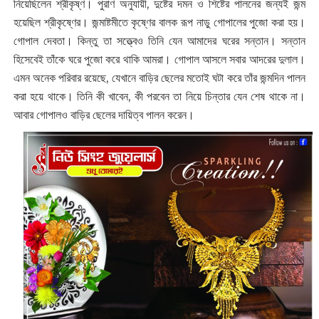
নিয়েছিলেন শ্রীকৃষ্ণ। পুরাণ অনুযায়ী, দুষ্টের দমন ও শিষ্টের পালনের জন্যই জন্ম
হয়েছিল শ্রীকৃষ্ণের। জন্মাষ্টমীতে কৃষ্ণের বালক রূপ নাড়ু গোপালের পুজো করা হয়।
গোপাল দেবতা। কিন্তু তা সত্ত্বেও তিনি যেন আমাদের ঘরের সন্তান। সন্তান
হিসেবেই তাঁকে ঘরে পুজো করে থাকি আমরা। গোপাল আসলে সবার আদরের দুলাল।
এমন অনেক পরিবার রয়েছে, যেখানে বাড়ির ছেলের মতোই ঘটা করে তাঁর জন্মদিন পালন
করা হয়ে থাকে। তিনি কী খাবেন, কী পরবেন তা নিয়ে চিন্তার যেন শেষ থাকে না।
আবার গোপালও বাড়ির ছেলের দায়িত্ব পালন করেন।