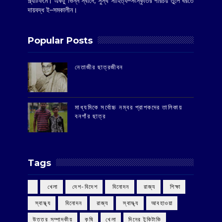
প্ল্যাটফর্মে। একটু ভিন্ন স্বাদে, সুস্থ সাহিত্য–সংস্কৃতির পরিচয় তুলে ধরতে
দায়বদ্ধ ই–সমকালীন।
Popular Posts
‌নেতাজীর ছাত্রজীবন
মাধ্যমিকে সর্বোচ্চ নম্বর প্রাপকদের তালিকায়
বনগাঁর ছাত্র
Tags
‌ খেলা
‌ দেশ-বিদেশ
‌ বিনোদন
‌ রাজ্য
‌ শিক্ষা
‌ স্বাস্থ্য
‌ বিনোদন
‌ রাজ্য
‌ স্বাস্থ্য
আবহাওয়া
উত্তর সম্পাদকীয়
কৃষি
খেলা
দিনের টুকিটাকি