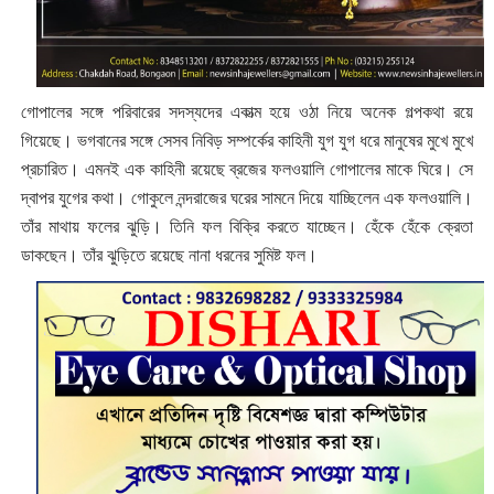
গোপালের সঙ্গে পরিবারের সদস্যদের একাত্ম হয়ে ওঠা নিয়ে অনেক গল্পকথা রয়ে
গিয়েছে। ভগবানের সঙ্গে সেসব নিবিড় সম্পর্কের কাহিনী যুগ যুগ ধরে মানুষের মুখে মুখে
প্রচারিত। এমনই এক কাহিনী রয়েছে ব্রজের ফলওয়ালি গোপালের মাকে ঘিরে। সে
দ্বাপর যুগের কথা। গোকুলে নন্দরাজের ঘরের সামনে দিয়ে যাচ্ছিলেন এক ফলওয়ালি।
তাঁর মাথায় ফলের ঝুড়ি। তিনি ফল বিক্রি করতে যাচ্ছেন। হেঁকে হেঁকে ক্রেতা
ডাকছেন। তাঁর ঝুড়িতে রয়েছে নানা ধরনের সুমিষ্ট ফল।