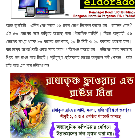
আজ জন্মাষ্টমী। এদিন গোপালকে ৫৬ রকম ভোগ নিবেদন করতে হয়। জানেন কেন?
এই ৫৬ ভোগের সঙ্গে জড়িয়ে রয়েছে নানা পৌরাণিক কাহিনী। নিয়ম অনুযায়ী, ৫৬
ভোগের মধ্যে থাকে ১৬ ধরনের জলখাবার, ২০ টি মিষ্টি ও ২০ রকমের শুকনো ফল।
যার মধ্যে দুধের তৈরি খাবার সবার আগে পরিবেশন করতে হয়। ননীগোপালের সবচেয়ে
প্রিয় হল মাখন আর মিছরি। শ্রীকৃষ্ণ ছোটবেলায় মায়ের আড়ালে ননী খেতেন। তাই
তাঁর আর এক নাম ননীগোপাল।