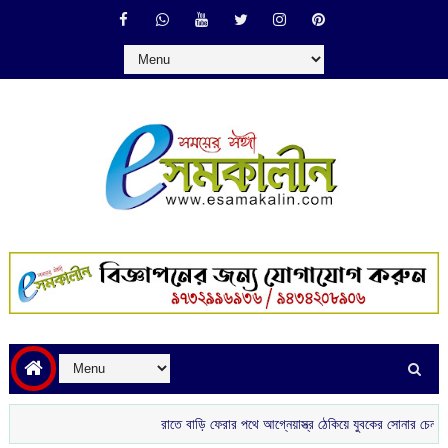
রাতে বাড়ি ফেরার পথে আগ্নেয়াস্ত্র ঠেকিয়ে যুবকের সোনার চেন ছিনতাই