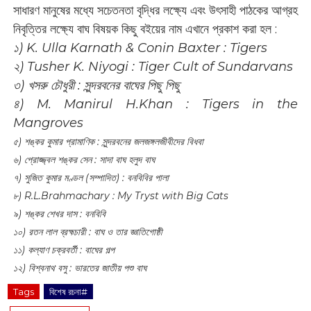
সাধারণ মানুষের মধ্যে সচেতনতা বৃদ্ধির লক্ষ্যে এবং উৎসাহী পাঠকের আগ্রহ
নিবৃত্তির লক্ষ্যে বাঘ বিষয়ক কিছু বইয়ের নাম এখানে প্রকাশ করা হল :
১) K. Ulla Karnath & Conin Baxter : Tigers
২) Tusher K. Niyogi : Tiger Cult of Sundarvans
৩) খসরু চৌধুরী : সুন্দরবনের বাঘের পিছু পিছু
৪) M. Manirul H.Khan : Tigers in the
Mangroves
৫) শঙ্কর কুমার প্রামাণিক : সুন্দরবনের জলজঙ্গলজীবীদের বিধবা
৬) প্রোজ্জ্বল শঙ্কর সেন : সাদা বাঘ হলুদ বাঘ
৭) সুজিত কুমার মণ্ডল (সম্পাদিত) : বনবিবির পালা
৮) R.L.Brahmachary : My Tryst with Big Cats
৯) শঙ্কর শেখর দাস : বনবিবি
১০) রতন লাল ব্রহ্মচারী : বাঘ ও তার জ্ঞাতিগোষ্ঠী
১১) কল্যাণ চক্রবর্তী : বাঘের গল্প
১২) বিশ্বনাথ বসু : ভারতের জাতীয় পশু বাঘ
Tags
বিশেষ রচনা#