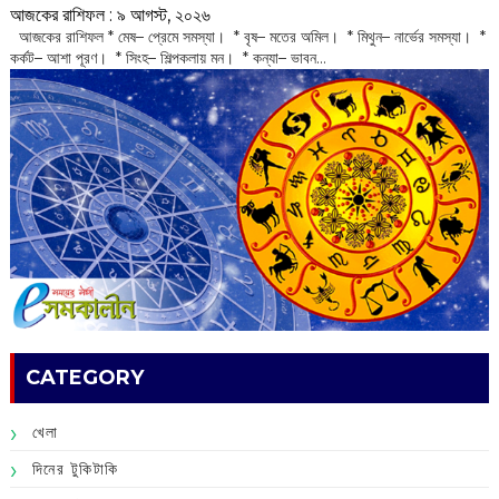
আজকের রাশিফল :‌ ‌‌৯ আগস্ট, ২০২৬
‌ আজকের রাশিফল * মেষ– প্রেমে সমস্যা। * বৃষ– মতের অমিল। * মিথুন– নার্ভের সমস্যা। *
কর্কট– আশা পূরণ। * সিংহ– শিল্পকলায় মন। * কন্যা– ভাবন...
CATEGORY
খেলা
দিনের টুকিটাকি