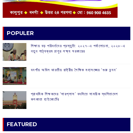
POPULER
শিক্ষায় বড় পরিবর্তনের প্রস্তুতি: ২০২৭-এ পর্যালোচনা, ২০২৮-এ
নতুন পাঠ্যক্রম চালুর লক্ষ্য সরকারের
বনগাঁয় অখিল ভারতীয় রাষ্ট্রীয় শৈক্ষিক মহাসঙ্ঘের ‘গুরু বন্দন’
প্রাথমিক শিক্ষকদের ‘সারপ্লাস’ বদলিতে সাময়িক স্থগিতাদেশ
কলকাতা হাইকোর্টের
FEATURED