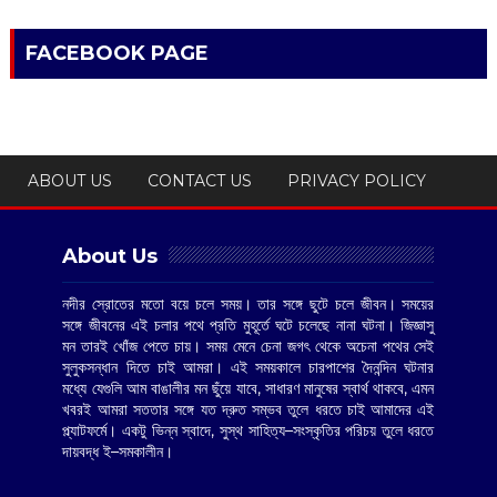
FACEBOOK PAGE
ABOUT US
CONTACT US
PRIVACY POLICY
About Us
নদীর স্রোতের মতো বয়ে চলে সময়। তার সঙ্গে ছুটে চলে জীবন। সময়ের
সঙ্গে জীবনের এই চলার পথে প্রতি মুহূর্তে ঘটে চলেছে নানা ঘটনা। জিজ্ঞাসু
মন তারই খোঁজ পেতে চায়। সময় মেনে চেনা জগৎ থেকে অচেনা পথের সেই
সুলুকসন্ধান দিতে চাই আমরা। এই সময়কালে চারপাশের দৈনন্দিন ঘটনার
মধ্যে যেগুলি আম বাঙালীর মন ছুঁয়ে যাবে, সাধারণ মানুষের স্বার্থ থাকবে, এমন
খবরই আমরা সততার সঙ্গে যত দ্রুত সম্ভব তুলে ধরতে চাই আমাদের এই
প্ল্যাটফর্মে। একটু ভিন্ন স্বাদে, সুস্থ সাহিত্য–সংস্কৃতির পরিচয় তুলে ধরতে
দায়বদ্ধ ই–সমকালীন।