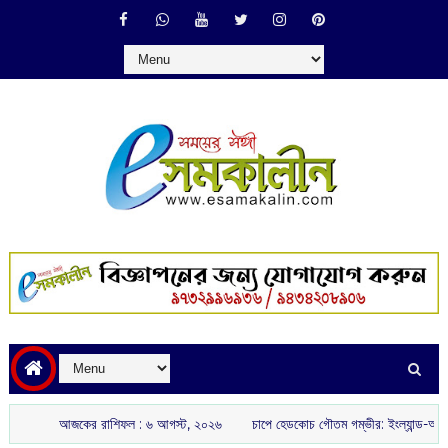
আজকের রাশিফল :‌ ‌‌৬ আগস্ট, ২০২৬
চাপে হেডকোচ গৌতম গম্ভীর: ইংল্যান্ড-আয়ারল্যান্ডে ভর