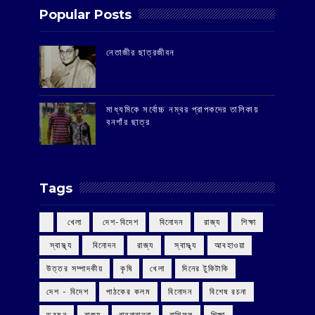
Popular Posts
‌নেতাজীর ছাত্রজীবন
মাধ্যমিকে সর্বোচ্চ নম্বর প্রাপকদের তালিকায়
বনগাঁর ছাত্র
Tags
‌ খেলা
‌ দেশ-বিদেশ
‌ বিনোদন
‌ রাজ্য
‌ শিক্ষা
‌ স্বাস্থ্য
‌ বিনোদন
‌ রাজ্য
‌ স্বাস্থ্য
আবহাওয়া
উত্তর সম্পাদকীয়
কৃষি
খেলা
দিনের টুকিটাকি
দেশ - বিদেশ
পাঠকের কলম
বিনোদন
বিশেষ রচনা
ভ্রমন
রাজ্য
রান্নাবান্না
রাশিফল
শিক্ষা