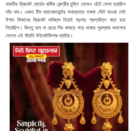
ভারতীয় ক্রিকেট বোর্ডের বার্ষিক কেন্দ্রীয় চুক্তি থেকেও ছেঁটে ফেলা হয়েছিল
তাঁর নাম। একদা টিম ম্যানেজমেন্টের অবাধ্যতার তকমা সেঁটে যাওয়া সেই
ঈশান কিষানের ক্রিকেট ভবিষ্যৎ নিয়েই বড়সড় প্রশ্নচিহ্ন খাড়া হয়ে
গিয়েছিল। কিন্তু হাল না ছেড়ে পিচ কামড়ে পড়ে থাকার পুরস্কার অবশেষে
পেলেন এই বাঁহাতি উইকেটকিপার-ব্যাটার।