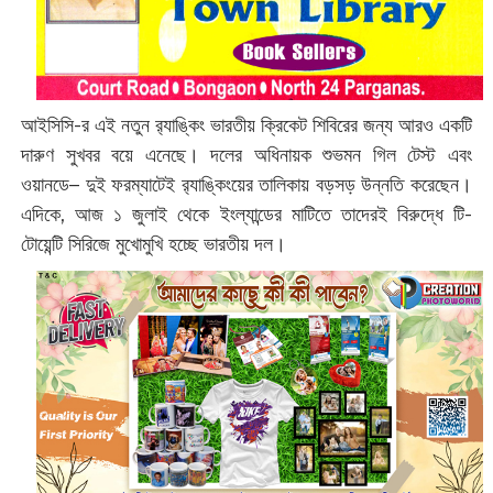
আইসিসি-র এই নতুন র‌্যাঙ্কিং ভারতীয় ক্রিকেট শিবিরের জন্য আরও একটি
দারুণ সুখবর বয়ে এনেছে। দলের অধিনায়ক শুভমন গিল টেস্ট এবং
ওয়ানডে– দুই ফরম্যাটেই র‌্যাঙ্কিংয়ের তালিকায় বড়সড় উন্নতি করেছেন।
এদিকে, আজ ১ জুলাই থেকে ইংল্যান্ডের মাটিতে তাদেরই বিরুদ্ধে টি-
টোয়েন্টি সিরিজে মুখোমুখি হচ্ছে ভারতীয় দল।