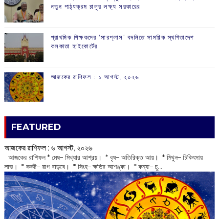
নতুন পাঠ্যক্রম চালুর লক্ষ্য সরকারের
প্রাথমিক শিক্ষকদের ‘সারপ্লাস’ বদলিতে সাময়িক স্থগিতাদেশ
কলকাতা হাইকোর্টের
আজকের রাশিফল :‌ ‌‌১ আগস্ট, ২০২৬
FEATURED
আজকের রাশিফল :‌ ‌‌৬ আগস্ট, ২০২৬
‌ আজকের রাশিফল * মেষ– মিথ্যার আশ্রয়। * বৃষ– অতিরিক্ত আয়। * মিথুন– চিকিৎসায়
লাভ। * কর্কট– রাগ বাড়বে। * সিংহ– ক্ষতির আশঙ্কা। * কন্যা– চু...