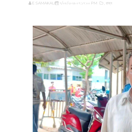
E SAMAKALIN
৭/০৮/২০২৬ ০৭:১৭:০০ PM
,‌ রাজ্য