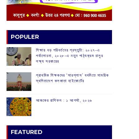
POPULER
শিক্ষায় বড় পরিবর্তনের প্রস্তুতি: ২০২৭-এ
পর্যালোচনা, ২০২৮-এ নতুন পাঠ্যক্রম চালুর
লক্ষ্য সরকারের
প্রাথমিক শিক্ষকদের ‘সারপ্লাস’ বদলিতে সাময়িক
স্থগিতাদেশ কলকাতা হাইকোর্টের
আজকের রাশিফল :‌ ‌‌১ আগস্ট, ২০২৬
FEATURED