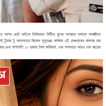
রে আপন ছোট ভাইকে নির্মমভাবে পিটিয়ে খুনের অপরাধে দাদাকে যাবজ্জীবন
ট্র্যাক টু আদালতের বিচারক মৃত্যুঞ্জয় কর্মকার এই চাঞ্চল্যকর মামলার রায়
ারাদণ্ডের পাশাপাশি ১০ হাজার টাকা জরিমানা, এবং অনাদায়ে আরও এক বছরের