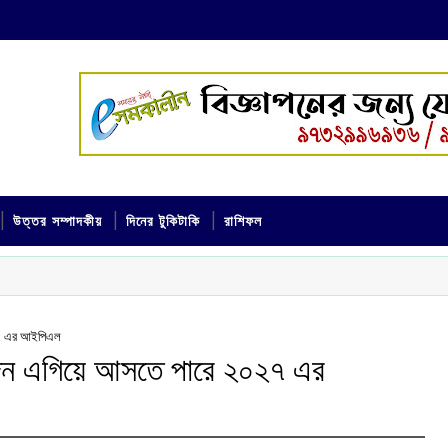
উত্তর সম্পাদকীয়
দিনের টুকিটাকি
রাশিফল
২৭ এর আইপিএল
দিন এগিয়ে আসতে পারে ২০২৭ এর