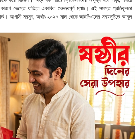
লেও ফিকে করে দিচ্ছিল। অত্যধিক গরমে ক্রিকেটারদের অসুস্থ হয়ে পড়া, শরীরে
র কারণে ভেস্তে যাচ্ছিল একাধিক গুরুত্বপূর্ণ ম্যাচ। এই সমস্ত প্রতিকূলতা
োর্ড। আগামী মরসুম, অর্থাৎ ২০২৭ সাল থেকে আইপিএলের সময়সূচিতে আমূল