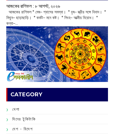
আজকের রাশিফল :‌ ‌‌৮ আগস্ট, ২০২৬
‌ আজকের রাশিফল * মেষ– শ্বাসের সমস্যা। * বৃষ– স্ত্রীর সঙ্গে বিবাদ। *
মিথুন– ছাড়াছাড়ি। * কর্কট– মনে কষ্ট। * সিংহ– আত্মীয় বিরোধ। *
কন্যা–...
CATEGORY
খেলা
দিনের টুকিটাকি
দেশ - বিদেশ