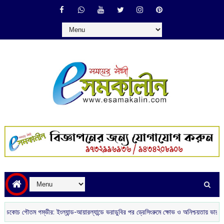
 গম্ভীর: ইংল্যান্ড-আয়ারল্যান্ডে ভরাডুবির পর ড্রেসিংরুমে ক্ষোভ ও অনিশ্চয়তায় ভারতীয় ক্রিকেট