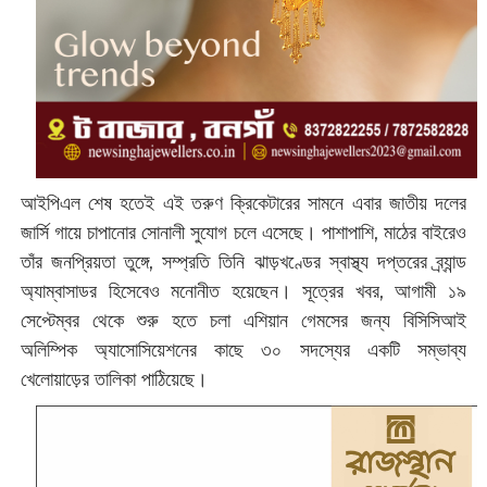
আইপিএল শেষ হতেই এই তরুণ ক্রিকেটারের সামনে এবার জাতীয় দলের
জার্সি গায়ে চাপানোর সোনালী সুযোগ চলে এসেছে। পাশাপাশি, মাঠের বাইরেও
তাঁর জনপ্রিয়তা তুঙ্গে, সম্প্রতি তিনি ঝাড়খণ্ডের স্বাস্থ্য দপ্তরের ব্র্যান্ড
অ্যাম্বাসাডর হিসেবেও মনোনীত হয়েছেন। সূত্রের খবর, আগামী ১৯
সেপ্টেম্বর থেকে শুরু হতে চলা এশিয়ান গেমসের জন্য বিসিসিআই
অলিম্পিক অ্যাসোসিয়েশনের কাছে ৩০ সদস্যের একটি সম্ভাব্য
খেলোয়াড়ের তালিকা পাঠিয়েছে।