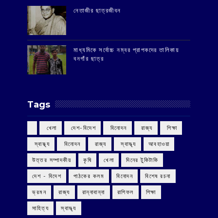
‌নেতাজীর ছাত্রজীবন
মাধ্যমিকে সর্বোচ্চ নম্বর প্রাপকদের তালিকায়
বনগাঁর ছাত্র
Tags
‌ খেলা
‌ দেশ-বিদেশ
‌ বিনোদন
‌ রাজ্য
‌ শিক্ষা
‌ স্বাস্থ্য
‌ বিনোদন
‌ রাজ্য
‌ স্বাস্থ্য
আবহাওয়া
উত্তর সম্পাদকীয়
কৃষি
খেলা
দিনের টুকিটাকি
দেশ - বিদেশ
পাঠকের কলম
বিনোদন
বিশেষ রচনা
ভ্রমন
রাজ্য
রান্নাবান্না
রাশিফল
শিক্ষা
সাহিত্য
স্বাস্থ্য