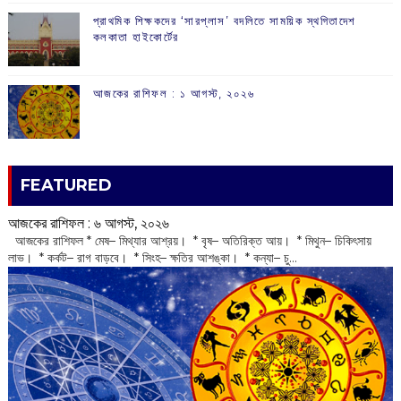
প্রাথমিক শিক্ষকদের ‘সারপ্লাস’ বদলিতে সাময়িক স্থগিতাদেশ
কলকাতা হাইকোর্টের
আজকের রাশিফল :‌ ‌‌১ আগস্ট, ২০২৬
FEATURED
আজকের রাশিফল :‌ ‌‌৬ আগস্ট, ২০২৬
‌ আজকের রাশিফল * মেষ– মিথ্যার আশ্রয়। * বৃষ– অতিরিক্ত আয়। * মিথুন– চিকিৎসায়
লাভ। * কর্কট– রাগ বাড়বে। * সিংহ– ক্ষতির আশঙ্কা। * কন্যা– চু...