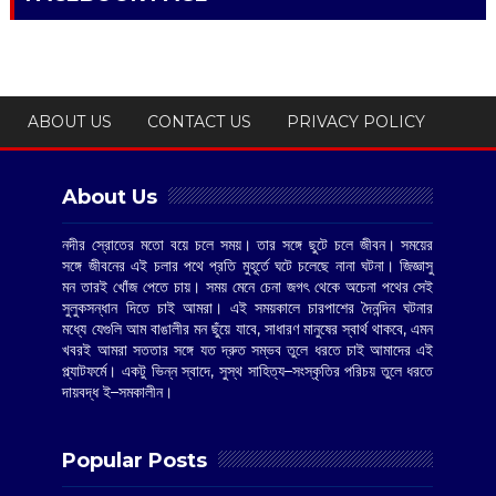
ABOUT US
CONTACT US
PRIVACY POLICY
About Us
নদীর স্রোতের মতো বয়ে চলে সময়। তার সঙ্গে ছুটে চলে জীবন। সময়ের
সঙ্গে জীবনের এই চলার পথে প্রতি মুহূর্তে ঘটে চলেছে নানা ঘটনা। জিজ্ঞাসু
মন তারই খোঁজ পেতে চায়। সময় মেনে চেনা জগৎ থেকে অচেনা পথের সেই
সুলুকসন্ধান দিতে চাই আমরা। এই সময়কালে চারপাশের দৈনন্দিন ঘটনার
মধ্যে যেগুলি আম বাঙালীর মন ছুঁয়ে যাবে, সাধারণ মানুষের স্বার্থ থাকবে, এমন
খবরই আমরা সততার সঙ্গে যত দ্রুত সম্ভব তুলে ধরতে চাই আমাদের এই
প্ল্যাটফর্মে। একটু ভিন্ন স্বাদে, সুস্থ সাহিত্য–সংস্কৃতির পরিচয় তুলে ধরতে
দায়বদ্ধ ই–সমকালীন।
Popular Posts